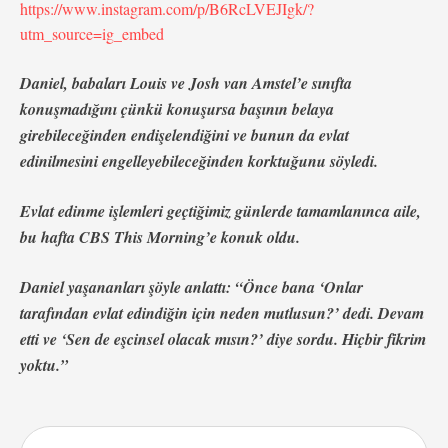
https://www.instagram.com/p/B6RcLVEJIgk/?
utm_source=ig_embed
Daniel, babaları Louis ve Josh van Amstel’e sınıfta
konuşmadığını çünkü konuşursa başının belaya
girebileceğinden endişelendiğini ve bunun da evlat
edinilmesini engelleyebileceğinden korktuğunu söyledi.
Evlat edinme işlemleri geçtiğimiz günlerde tamamlanınca aile,
bu hafta CBS This Morning’e konuk oldu.
Daniel yaşananları şöyle anlattı: “Önce bana ‘Onlar
tarafından evlat edindiğin için neden mutlusun?’ dedi. Devam
etti ve ‘Sen de eşcinsel olacak mısın?’ diye sordu. Hiçbir fikrim
yoktu.”