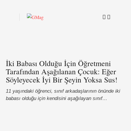
İki Babası Olduğu İçin Öğretmeni
Tarafından Aşağılanan Çocuk: Eğer
Söyleyecek İyi Bir Şeyin Yoksa Sus!
11 yaşındaki öğrenci, sınıf arkadaşlarının önünde iki
babası olduğu için kendisini aşağılayan sınıf
öğretmeni hakkında ilk kez kamuoyuna konuştu. Olay
geçen ay Cedar Hills'deki Deerfield İlköğretim
Okulu'nda meydana geldi. Şükran Günü'nden kısa bir
süre önce, yedek öğretmen öğrencilere bu yıl neye