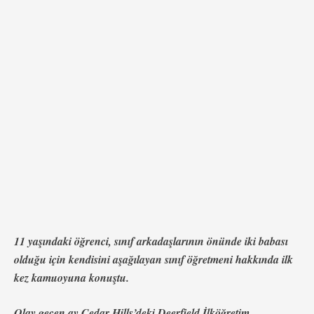
minnettar olduklarını sordu. 11 yaşındaki Daniel,
“Sonunda iki babam tarafından evlat edinileceğim için
minnettarım,” …
11 yaşındaki öğrenci, sınıf arkadaşlarının önünde iki babası
olduğu için kendisini aşağılayan sınıf öğretmeni hakkında ilk
kez kamuoyuna konuştu.
Olay geçen ay Cedar Hills’deki Deerfield İlköğretim