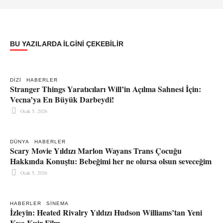
BU YAZILARDA ILGINI ÇEKEBILIR
DIZI
HABERLER
Stranger Things Yaratıcıları Will’in Açılma Sahnesi İçin:
Vecna’ya En Büyük Darbeydi!
Ocak 5, 2026
DÜNYA
HABERLER
Scary Movie Yıldızı Marlon Wayans Trans Çocuğu
Hakkında Konuştu: Bebeğimi her ne olursa olsun seveceğim
Ocak 5, 2026
HABERLER
SINEMA
İzleyin: Heated Rivalry Yıldızı Hudson Williams’tan Yeni
Kısa Kuir Film