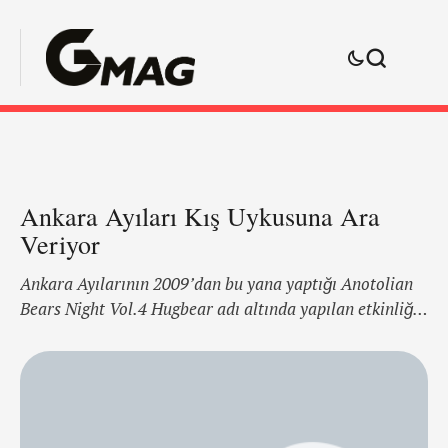
Ankara Ayıları Kış Uykusuna Ara
Veriyor
Ankara Ayılarının 2009’dan bu yana yaptığı Anotolian
Bears Night Vol.4 Hugbear adı altında yapılan etkinliğin
4.üncüsü için hazırlıklar tamamlandı! Kendilerini
Sosyal bir grup olarak tanımlayan Ankara Ayıları, ayı
kültürünün Ankara’da, Anadolu’da yaşadığını
göstermek için ayıları ve ayı severleri bir araya
getirecek organizasyonlara imza atıyor. Bu sene de 17