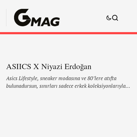
ASIICS X Niyazi Erdoğan
Asics Lifestyle, sneaker modasına ve 80’lere atıfta
bulunadursun, sınırları sadece erkek koleksiyonlarıyla
kalmayan Niyazi Erdoğan, marka ile bir kapsül
koleksiyon hazırladı. İlkbahar – yaz koleksiyonun
renklerinden hareketle, 16 parçalık bir koleksiyon
hazırlayan Erdoğan, Asics’in ‘Performansım stilimdir’
söylemini doğrular cinsten ürünlerle karşımıza bir kez
daha çıkıyor.