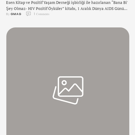
Esen Kitap ve Pozitif Yaşam Derneği işbirliği ile hazırlanan “Bana Bi'
Şey Olmaz- HIV Pozitif Öyküler” kitabı, 1 Aralık Dünya AIDS Günü
By 
GMAG
1
 Comments
öncesi yayımlandı.