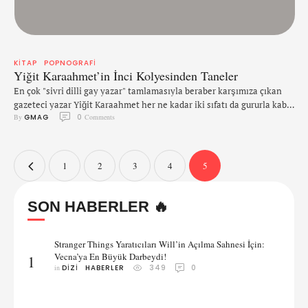
KITAP
POPNOGRAFI
Yiğit Karaahmet’in İnci Kolyesinden Taneler
En çok "sivri dilli gay yazar" tamlamasıyla beraber karşımıza çıkan
gazeteci yazar Yiğit Karaahmet her ne kadar iki sıfatı da gururla kabul
By 
GMAG
0
 Comments
etse de, bugüne kadar çeşitli gazetelerde yazdığı yazıların derlemesi
olan ikinci kitabı "Heralde Kız!" sivri dilden ve homoseksüellikten
daha fazlasını da barındırıyor. Kitabı biz de ele geçirip göz
gezdirdikten sonra zaten bildiğimiz bir …
1
2
3
4
5
SON HABERLER 🔥
Stranger Things Yaratıcıları Will’in Açılma Sahnesi İçin:
Vecna’ya En Büyük Darbeydi!
1
in 
DIZI
HABERLER
349
0