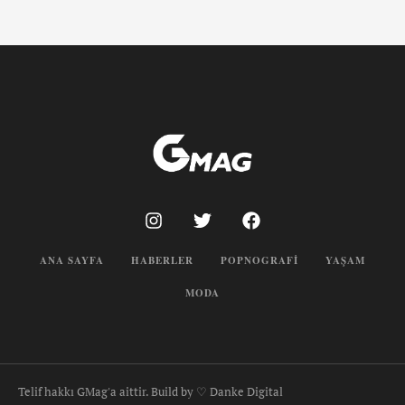
ANA SAYFA
HABERLER
POPNOGRAFI
YAŞAM
MODA
Telif hakkı GMag'a aittir. Build by ♡ Danke Digital