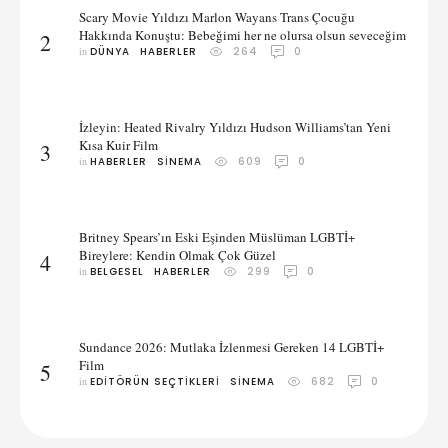
Scary Movie Yıldızı Marlon Wayans Trans Çocuğu
Hakkında Konuştu: Bebeğimi her ne olursa olsun seveceğim
2
in 
DÜNYA
HABERLER
264
0
İzleyin: Heated Rivalry Yıldızı Hudson Williams’tan Yeni
Kısa Kuir Film
3
in 
HABERLER
SINEMA
609
0
Britney Spears’ın Eski Eşinden Müslüman LGBTİ+
Bireylere: Kendin Olmak Çok Güzel
4
in 
BELGESEL
HABERLER
299
0
Sundance 2026: Mutlaka İzlenmesi Gereken 14 LGBTİ+
Film
5
in 
EDITÖRÜN SEÇTIKLERI
SINEMA
682
0