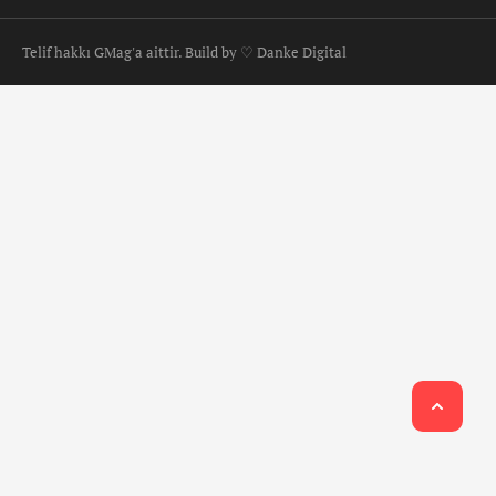
Telif hakkı GMag'a aittir. Build by ♡ Danke Digital