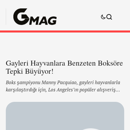
Gayleri Hayvanlara Benzeten Boksöre
Tepki Büyüyor!
Boks şampiyonu Manny Pacquiao, gayleri hayvanlarla
karşılaştırdığı için, Los Angeles’ın popüler alışveriş
merkezinden men edildi. 8 kez dünya şampiyonu olan
Pacquiao, gay bir çifti “hayvanlardan çok daha kötü”
diyerek tanımlamasının ardından dünyanın her
tarafından eleştiri toplamaya başladı. TV5’e konuşan
ünlü boksör, “ Bu bir sağduyudur. Hayvanların kendi