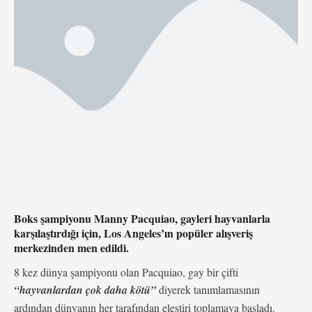
cinsiyetleriyle seks yaptığını hiç gördünüz mü?” dedi. Bu
…
Boks şampiyonu Manny Pacquiao, gayleri hayvanlarla
karşılaştırdığı için, Los Angeles’ın popüler alışveriş
merkezinden men edildi.
8 kez dünya şampiyonu olan Pacquiao, gay bir çifti
“hayvanlardan çok daha kötü”
diyerek tanımlamasının
ardından dünyanın her tarafından eleştiri toplamaya başladı.