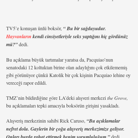
TV5’e konuşan ünlü boksör,
“ Bu bir sağduyudur.
Hayvanların
kendi cinsiyetleriyle seks yaptığını hiç gördünüz
mü?”
dedi.
Bu açıklama büyük tartımalar yaratsa da, Pacquiao’nun
senatodaki 12 koltuktan birine olan adaylığını çok etkilememiş
gibi görünüyor çünkü Katolik bir çok kişinin Pacquiao lehine oy
vereceği rapor edildi.
TMZ’nin bildirdiğine göre LA’deki alışveri merkezi
the Grove,
bu açıklamaları tepki amacıyla boksörün girişini yasakladı.
Alışveriş merkezinin sahibi Rick Caruso,
“Bu açıklamalar
nefret dolu. Gaylerin bir çoğu alışveriş merkezimize geliyor.
Onları burda rahat ettirmek benim sorumluluğum.”
dedi.