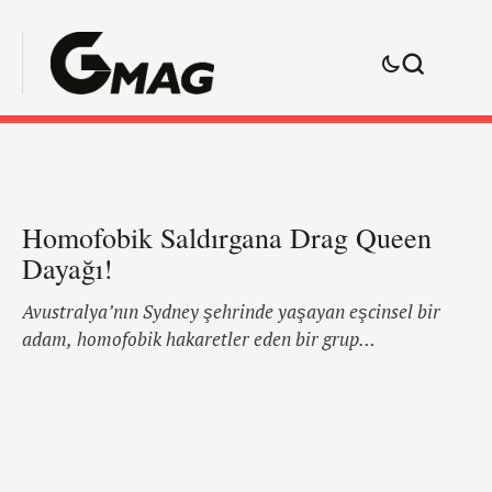
Homofobik Saldırgana Drag Queen
Dayağı!
Avustralya’nın Sydney şehrinde yaşayan eşcinsel bir
adam, homofobik hakaretler eden bir grup
heteroseksüel erkek tarafından darp edildi. O esnada
orada bulunan üç drag queen, Ivy Leaguee, Coco Jumbo
ve Vybe adamın yardımına koştu. “Herifler bizi görünce
korkudan altlarına etti, üzerlerine çullanan bir grup
drag queenle karşılaşmayı hiç beklemiyorlardı.” diyor