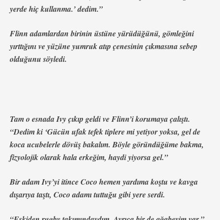
yerde hiç kullanma.’ dedim.”
Flinn adamlardan birinin üstüne yürüdüğünü, gömleğini
yırttığını ve yüzüne yumruk atıp çenesinin çıkmasına sebep
olduğunu söyledi.
Tam o esnada Ivy çıkıp geldi ve Flinn’i korumaya çalıştı.
“Dedim ki ‘Gücün ufak tefek tiplere mi yetiyor yoksa, gel de
koca ucubelerle dövüş bakalım. Böyle göründüğüme bakma,
fizyolojik olarak hala erkeğim, haydi yiyorsa gel.”
Bir adam Ivy’yi itince Coco hemen yardıma koştu ve kavga
dışarıya taştı, Coco adamı tuttuğu gibi yere serdi.
“Eskiden rugby takımındaydım. Ayrıca bir de ağabeyim var.”