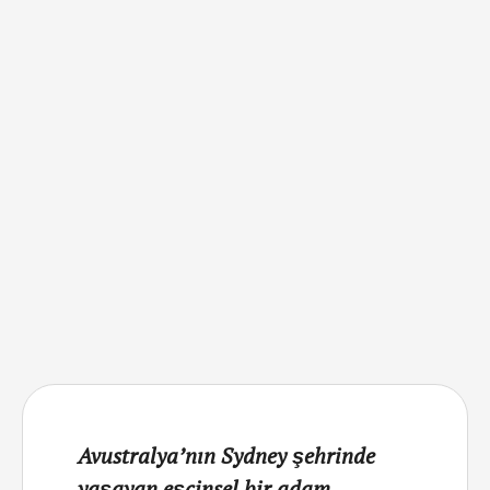
Ivy. 34 yaşındaki Ivan Flinn, 6 …
Avustralya’nın Sydney şehrinde
yaşayan eşcinsel bir adam,