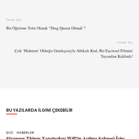
Önceki Yazı
Bir Öğretme Yolu Olarak “Drag Queen Olmak”!
Sonraki Yazı
Çok ‘Mahrem’ Olduğu Gerekçesiyle Afrikalı Kral, Bir Eşcinsel Filmini
Yayından Kaldırdı!
BU YAZILARDA ILGINI ÇEKEBILIR
DIZI
HABERLER
Stranger Things Yaratıcıları Will’in Açılma Sahnesi İçin: