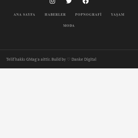
ANA SAYFA
HABERLER
POPNOGRAFI
YAŞAM
MODA
Telif hakkı GMag'a aittir. Build by ♡ Danke Digital