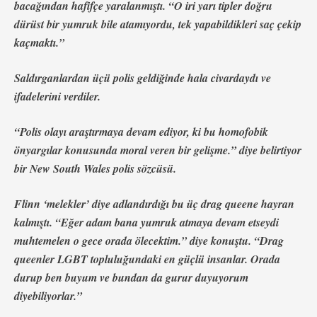
bacağından hafifçe yaralanmıştı. “O iri yarı tipler doğru
dürüst bir yumruk bile atamıyordu, tek yapabildikleri saç çekip
kaçmaktı.”
Saldırganlardan üçü polis geldiğinde hala civardaydı ve
ifadelerini verdiler.
“Polis olayı araştırmaya devam ediyor, ki bu homofobik
önyargılar konusunda moral veren bir gelişme.” diye belirtiyor
bir New South Wales polis sözcüsü.
Flinn ‘melekler’ diye adlandırdığı bu üç drag queene hayran
kalmıştı. “Eğer adam bana yumruk atmaya devam etseydi
muhtemelen o gece orada ölecektim.” diye konuştu. “Drag
queenler LGBT topluluğundaki en güçlü insanlar. Orada
durup ben buyum ve bundan da gurur duyuyorum
diyebiliyorlar.”