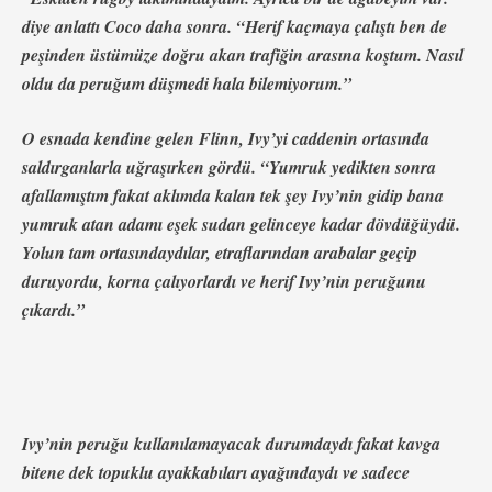
diye anlattı Coco daha sonra. “Herif kaçmaya çalıştı ben de
peşinden üstümüze doğru akan trafiğin arasına koştum. Nasıl
oldu da peruğum düşmedi hala bilemiyorum.”
O esnada kendine gelen Flinn, Ivy’yi caddenin ortasında
saldırganlarla uğraşırken gördü. “Yumruk yedikten sonra
afallamıştım fakat aklımda kalan tek şey Ivy’nin gidip bana
yumruk atan adamı eşek sudan gelinceye kadar dövdüğüydü.
Yolun tam ortasındaydılar, etraflarından arabalar geçip
duruyordu, korna çalıyorlardı ve herif Ivy’nin peruğunu
çıkardı.”
Ivy’nin peruğu kullanılamayacak durumdaydı fakat kavga
bitene dek topuklu ayakkabıları ayağındaydı ve sadece