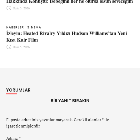
Hakkında Konuştu: Bebeğimi her ne olursa olsun seveceğim
Ocak 5, 2026
HABERLER
SINEMA
İzleyin: Heated Rivalry Yıldızı Hudson Williams’tan Yeni
Kısa Kuir Film
Ocak 5, 2026
YORUMLAR
BIR YANIT BIRAKIN
E-posta adresiniz yayınlanmayacak.
Gerekli alanlar
*
ile
işaretlenmişlerdir
Adınız *