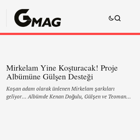
Mirkelam Yine Koşturacak! Proje
Albümüne Gülşen Desteği
Koşan adam olarak ünlenen Mirkelam şarkıları
geliyor… Albümde Kenan Doğulu, Gülşen ve Teoman
gibi ünlü isimler sanatçının dünden bugüne sevilen
parçalarını seslendirecek. Proje albümlerine bir yenisi
ekleniyor. Mirkelam şarkılarından oluşan yeni bir
albüm için düğmeye basıldı. ‘Tavla’, ‘Her Gece’,
‘Asuman Pansuman’ isimli şarkılarıyla bir döneme