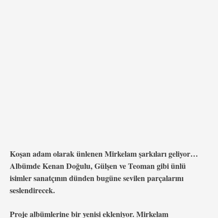
damgasını vuran ve koşan adam olarak ünlenen
Mirkelam, en son …
Koşan adam olarak ünlenen Mirkelam şarkıları geliyor…
Albümde Kenan Doğulu, Gülşen ve Teoman gibi ünlü
isimler sanatçının dünden bugüne sevilen parçalarını
seslendirecek.
Proje albümlerine bir yenisi ekleniyor. Mirkelam