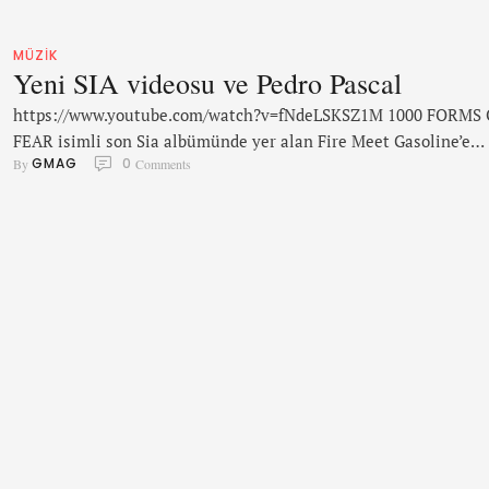
MÜZIK
Yeni SIA videosu ve Pedro Pascal
https://www.youtube.com/watch?v=fNdeLSKSZ1M 1000 FORMS
FEAR isimli son Sia albümünde yer alan Fire Meet Gasoline’e
GMAG
0
By 
 Comments
çekilen videoda Game of Thrones’un merhum Red Viper’ı Ober
Martell’i canlandıran Pedro Pascal, ünlü model Heidi Klum’la
yakınlık kuruyor.