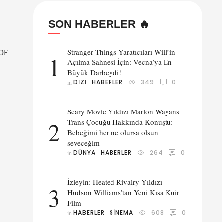
SON HABERLER 🔥
Stranger Things Yaratıcıları Will’in
 OF
1
Açılma Sahnesi İçin: Vecna’ya En
Büyük Darbeydi!
yn
DIZI
HABERLER
349
0
in 
Scary Movie Yıldızı Marlon Wayans
2
Trans Çocuğu Hakkında Konuştu:
Bebeğimi her ne olursa olsun
seveceğim
DÜNYA
HABERLER
264
0
in 
İzleyin: Heated Rivalry Yıldızı
3
Hudson Williams’tan Yeni Kısa Kuir
Film
HABERLER
SINEMA
608
0
in 