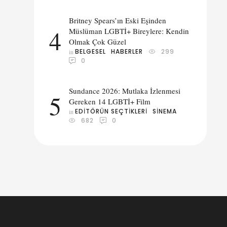
Britney Spears’ın Eski Eşinden
4
Müslüman LGBTİ+ Bireylere: Kendin
Olmak Çok Güzel
BELGESEL
HABERLER
299
in 
0
Sundance 2026: Mutlaka İzlenmesi
5
Gereken 14 LGBTİ+ Film
EDITÖRÜN SEÇTIKLERI
SINEMA
in 
682
0