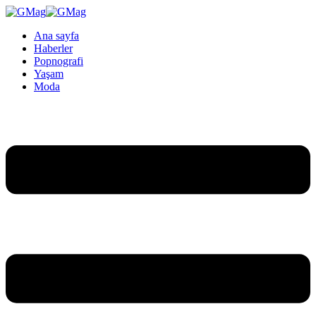
Ana sayfa
Haberler
Popnografi
Yaşam
Moda