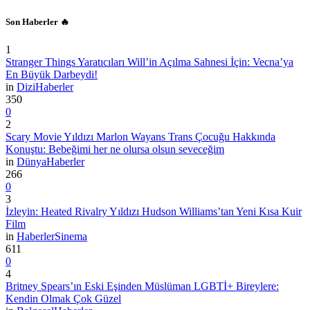
Son Haberler 🔥
1
Stranger Things Yaratıcıları Will’in Açılma Sahnesi İçin: Vecna’ya
En Büyük Darbeydi!
in
Dizi
Haberler
350
0
2
Scary Movie Yıldızı Marlon Wayans Trans Çocuğu Hakkında
Konuştu: Bebeğimi her ne olursa olsun seveceğim
in
Dünya
Haberler
266
0
3
İzleyin: Heated Rivalry Yıldızı Hudson Williams’tan Yeni Kısa Kuir
Film
in
Haberler
Sinema
611
0
4
Britney Spears’ın Eski Eşinden Müslüman LGBTİ+ Bireylere:
Kendin Olmak Çok Güzel