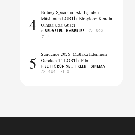
Britney Spears’ın Eski Eşinden
4
Müslüman LGBTİ+ Bireylere: Kendin
Olmak Çok Güzel
BELGESEL
HABERLER
302
in 
0
Sundance 2026: Mutlaka İzlenmesi
5
Gereken 14 LGBTİ+ Film
EDITÖRÜN SEÇTIKLERI
SINEMA
in 
686
0