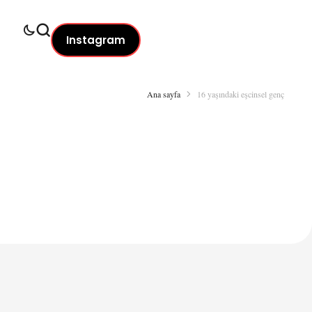
Instagram
Ana sayfa
16 yaşındaki eşcinsel genç