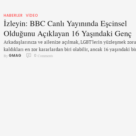
HABERLER
VIDEO
İzleyin: BBC Canlı Yayınında Eşcinsel
Olduğunu Açıklayan 16 Yaşındaki Genç
Arkadaşlarınıza ve ailenize açılmak, LGBT'lerin yüzleşmek zor
kaldıkları en zor kararlardan biri olabilir, ancak 16 yaşındaki bi
GMAG
0
By 
 Comments
gencin, ulusal televizyonda canlı yayında açılmaya karar verme
başkaları için hoş bir ilham kaynağı sağlamıştır. Genç nesiller
ırk, cinsiyet ve cinsellik söz konusu olduğunda daha fazla kabu
görüp görmeyeceğini tartışan bir genç izleyici, binlerce izleyici
kitlesinin önünde hayatını değiştirebilecek bir …