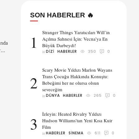
SON HABERLER 🔥
Stranger Things Yaratıcıları Will’in
1
Açılma Sahnesi İçin: Vecna’ya En
unda
Büyük Darbeydi!
r
DIZI
HABERLER
350
0
in 
si
in
Scary Movie Yıldızı Marlon Wayans
l
2
Trans Çocuğu Hakkında Konuştu:
Bebeğimi her ne olursa olsun
seveceğim
DÜNYA
HABERLER
265
0
in 
İzleyin: Heated Rivalry Yıldızı
3
Hudson Williams’tan Yeni Kısa Kuir
Film
HABERLER
SINEMA
611
0
in 