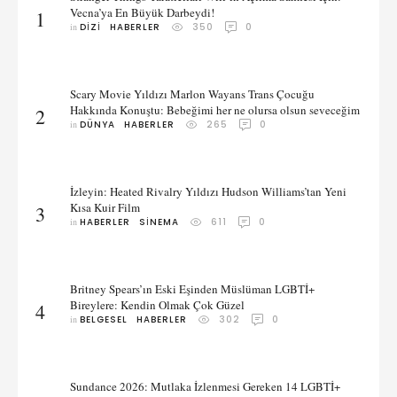
Vecna’ya En Büyük Darbeydi!
1
in 
DIZI
HABERLER
350
0
Scary Movie Yıldızı Marlon Wayans Trans Çocuğu
Hakkında Konuştu: Bebeğimi her ne olursa olsun seveceğim
2
in 
DÜNYA
HABERLER
265
0
İzleyin: Heated Rivalry Yıldızı Hudson Williams’tan Yeni
Kısa Kuir Film
3
in 
HABERLER
SINEMA
611
0
Britney Spears’ın Eski Eşinden Müslüman LGBTİ+
Bireylere: Kendin Olmak Çok Güzel
4
in 
BELGESEL
HABERLER
302
0
Sundance 2026: Mutlaka İzlenmesi Gereken 14 LGBTİ+