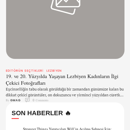
EDITÖRÜN SEÇTIKLERI
LEZBIYEN
19. ve 20. Yüzyılda Yaşayan Lezbiyen Kadınların İlgi
Çekici Fotoğrafları
Eşcinselliğin tabu olarak görüldüğü bir zamandan günümüze kalan bu
dikkat çekici görüntüler, on dokuzuncu ve yirminci yüzyıldan cüretkar
By 
GMAG
0
 Comments
kadınları yansıtmaktadır. Öpüşmeli, kucaklaşmalı ve samimi
pozlarla, inanılmaz siyah-beyaz fotoğraflar, 1800'lü ve 1900'lü
SON HABERLER 🔥
yılların başında fiziksel sevgiyi göstermeye cesaret eden kadınlara
bir bakış sunuyor. Resimde görülen büyüleyici kadınların bazılarının
lezbiyen çiftler olduğu anlaşılmakla birlikte, bazı durumlarda cinsel
Stranger Things Yaratıcıları Will’in Açılma Sahnesi İçin:
yönelimleri …