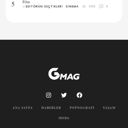
Film
5
in 
EDITÖRÜN SEÇTIKLERI
SINEMA
686
0
ANA SAYFA
HABERLER
POPNOGRAFI
YAŞAM
MODA