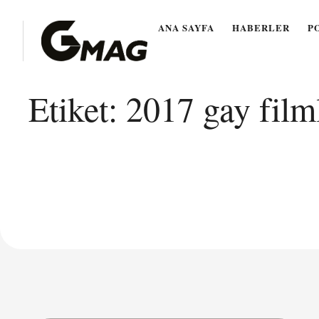
ANA SAYFA
HABERLER
P
Etiket:
2017 gay film