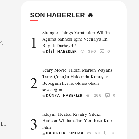
SON HABERLER 🔥
Stranger Things Yaratıcıları Will’in
1
Açılma Sahnesi İçin: Vecna’ya En
'ı
Büyük Darbeydi!
DIZI
HABERLER
350
0
in 
an
Scary Movie Yıldızı Marlon Wayans
kle
2
Trans Çocuğu Hakkında Konuştu:
Bebeğimi her ne olursa olsun
seveceğim
DÜNYA
HABERLER
266
0
in 
İzleyin: Heated Rivalry Yıldızı
3
Hudson Williams’tan Yeni Kısa Kuir
rine
Film
HABERLER
SINEMA
611
0
in 