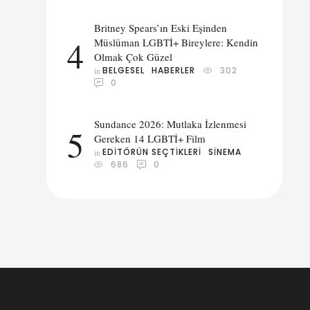
,
Britney Spears’ın Eski Eşinden
n
4
Müslüman LGBTİ+ Bireylere: Kendin
?
Olmak Çok Güzel
BELGESEL
HABERLER
302
in 
0
Sundance 2026: Mutlaka İzlenmesi
5
Gereken 14 LGBTİ+ Film
EDITÖRÜN SEÇTIKLERI
SINEMA
in 
686
0