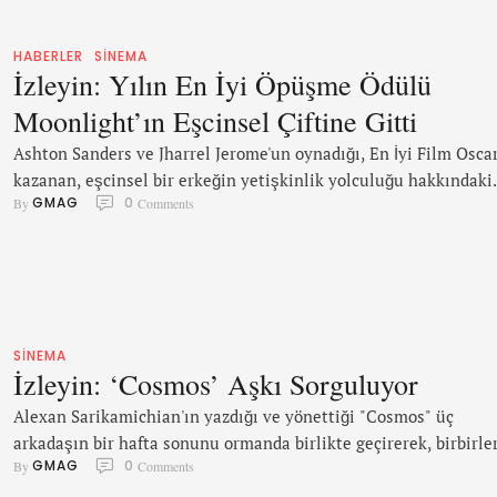
HABERLER
SINEMA
İzleyin: Yılın En İyi Öpüşme Ödülü
Moonlight’ın Eşcinsel Çiftine Gitti
Ashton Sanders ve Jharrel Jerome'un oynadığı, En İyi Film Oscar
kazanan, eşcinsel bir erkeğin yetişkinlik yolculuğu hakkındaki
GMAG
0
By 
 Comments
çığır açan filmdeki öpüşmeleri ödüle layık görüldü. Ödülünü al
Jerome; ödülü alarak, azınlıkların Hollywood'da artık daha çok
gözler önünde olduğunu gösterdiklerini söyledi. "Sanırım özelli
gençler için, özellikle azınlık sanatçıları için ödülü bizim almış
olmamız iyi bir şey. Bu ödül, bir öpücüğün …
SINEMA
İzleyin: ‘Cosmos’ Aşkı Sorguluyor
Alexan Sarikamichian'ın yazdığı ve yönettiği "Cosmos" üç
arkadaşın bir hafta sonunu ormanda birlikte geçirerek, birbirle
GMAG
0
By 
 Comments
olan duygularının nasıl değiştiğini, alkol, cinsel deneyimler,
kavgalar, kıskançlıklar ve sevginin, aslında kainatın bir parçası