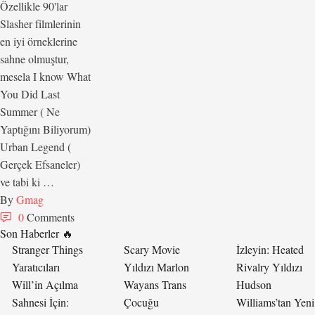
Özellikle 90'lar
Slasher filmlerinin
en iyi örneklerine
sahne olmuştur,
mesela I know What
You Did Last
Summer ( Ne
Yaptığını Biliyorum)
Urban Legend (
Gerçek Efsaneler)
ve tabi ki …
By 
Gmag
0
 Comments
Son Haberler 🔥
Stranger Things
Scary Movie
İzleyin: Heated
Yaratıcıları
Yıldızı Marlon
Rivalry Yıldızı
Will’in Açılma
Wayans Trans
Hudson
Sahnesi İçin:
Çocuğu
Williams’tan Yeni