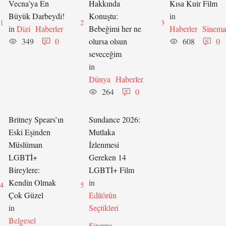
Vecna’ya En
Hakkında
Kısa Kuir Film
Büyük Darbeydi!
Konuştu:
in 
1
2
3
in 
Dizi
Haberler
Bebeğimi her ne
Haberler
Sinema
349
0
olursa olsun
608
0
seveceğim
in 
Dünya
Haberler
264
0
Britney Spears’ın
Sundance 2026:
Eski Eşinden
Mutlaka
Müslüman
İzlenmesi
LGBTİ+
Gereken 14
Bireylere:
LGBTİ+ Film
Kendin Olmak
in 
4
5
Çok Güzel
Editörün 
in 
Seçtikleri
Belgesel
Sinema