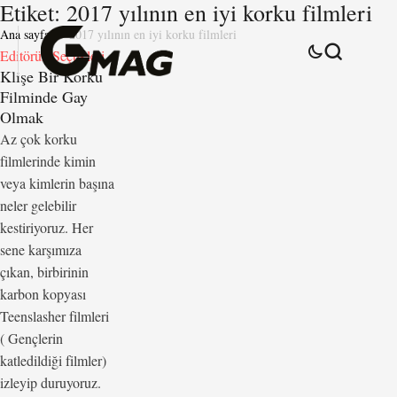
Etiket:
2017 yılının en iyi korku filmleri
Ana sayfa
2017 yılının en iyi korku filmleri
Editörün Seçtikleri
Klişe Bir Korku
Filminde Gay
Olmak
Az çok korku
filmlerinde kimin
veya kimlerin başına
neler gelebilir
kestiriyoruz. Her
sene karşımıza
çıkan, birbirinin
karbon kopyası
Teenslasher filmleri
( Gençlerin
katledildiği filmler)
izleyip duruyoruz.