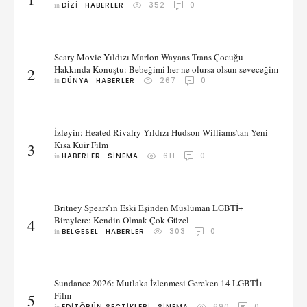
in 
DIZI
HABERLER
352
0
Scary Movie Yıldızı Marlon Wayans Trans Çocuğu
Hakkında Konuştu: Bebeğimi her ne olursa olsun seveceğim
2
in 
DÜNYA
HABERLER
267
0
İzleyin: Heated Rivalry Yıldızı Hudson Williams’tan Yeni
Kısa Kuir Film
3
in 
HABERLER
SINEMA
611
0
Britney Spears’ın Eski Eşinden Müslüman LGBTİ+
Bireylere: Kendin Olmak Çok Güzel
4
in 
BELGESEL
HABERLER
303
0
Sundance 2026: Mutlaka İzlenmesi Gereken 14 LGBTİ+
Film
5
in 
EDITÖRÜN SEÇTIKLERI
SINEMA
690
0