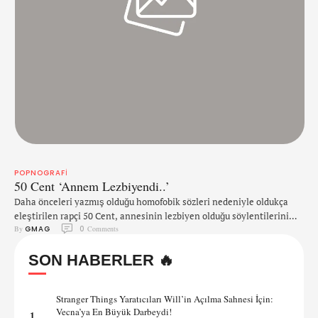
POPNOGRAFI
50 Cent ‘Annem Lezbiyendi..’
Daha önceleri yazmış olduğu homofobik sözleri nedeniyle oldukça
eleştirilen rapçi 50 Cent, annesinin lezbiyen olduğu söylentilerini
By 
GMAG
0
 Comments
doğruladı. Ünlü rapçi, gay blogger Perez Hilton ile konuştu. Küçük
yaşta annesinin ölümünü, kendisinin büyükannesi tarafından
SON HABERLER 🔥
yetiştirilmesini anlattı. 'Annem lezbiyendi. Evet, kadınları seviyordu.
Tüm çocukluğumda bu böyleydi. 'İki kadını birlikte gördüğünüzde,
evet bunlar sadece kız arkadaşlar. Yakınlar diyorsunuz. Ama,
Stranger Things Yaratıcıları Will’in Açılma Sahnesi İçin:
annemle birlikteyken …
Vecna’ya En Büyük Darbeydi!
1