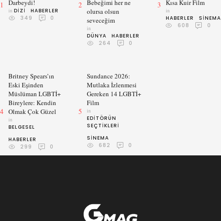
Darbeydi!
Bebeğimi her ne
Kısa Kuir Film
1
2
3
ayrılma haberi
in 
DIZI
HABERLER
olursa olsun
in 
grubun fanlarını illa
349
0
HABERLER
SINEMA
seveceğim
ki üzecektir; ancak
608
0
in 
fısıltı gazetesinden
DÜNYA
HABERLER
264
0
aldığımız başka
duyumlara göre hem
grubun solisti Tuna
Velibaşoğlu hem de
Britney Spears’ın
Sundance 2026:
grubun gitaristi Arif
Eski Eşinden
Mutlaka İzlenmesi
Müslüman LGBTİ+
Gereken 14 LGBTİ+
Erdem Ocak müziğe
Bireylere: Kendin
Film
kendi solo projeleri
4
5
Olmak Çok Güzel
in 
ile devam
EDITÖRÜN 
in 
edeceklermiş…
SEÇTIKLERI
BELGESEL
SINEMA
HABERLER
682
0
299
0