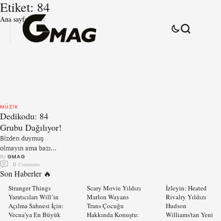
Etiket:
84
Ana sayfa
84
MÜZIK
Dedikodu: 84
Grubu Dağılıyor!
Bizden duymuş
olmayın ama bazı
By 
GMAG
sağlam kaynaklardan
0
 Comments
öğrendiğimiz kadarıyl
Son Haberler 🔥
a 84 grubu
dağılıyormuş! Şu
Stranger Things
Scary Movie Yıldızı
İzleyin: Heated
Yaratıcıları Will’in
Marlon Wayans
Rivalry Yıldızı
anda yurt dışı
Açılma Sahnesi İçin:
Trans Çocuğu
Hudson
konserlerine devam
Vecna’ya En Büyük
Hakkında Konuştu:
Williams’tan Yeni
eden Ankaralı grubun