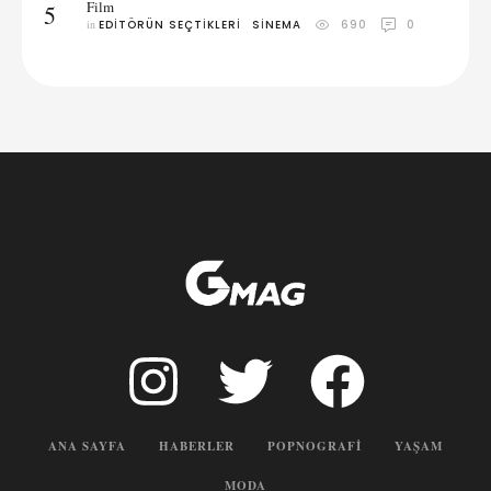
Film
5
in 
EDITÖRÜN SEÇTIKLERI
SINEMA
690
0
ANA SAYFA
HABERLER
POPNOGRAFI
YAŞAM
MODA