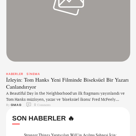
HABERLER
SINEMA
İzleyin: Tom Hanks Yeni Filminde Biseksüel Bir Yazarı
Canlandırıyor
A Beautiful Day in the Neighborhood'un ilk fragmanı yayınlandı ve
Tom Hanks müzisyen, yazar ve 'biseksüel ikonu' Fred McFeely
By 
GMAG
0
 Comments
Rogers'ı canlandırıyor. Film karamsar gazeteci Lloyd Vogel'in
etrafında şekilleniyor. Bir muhabir olan Tom Junod'un anılarına göre
SON HABERLER 🔥
senaryolaştırılan film, Rogers'ın pozitif bakış açısının Vogel'i nasıl
etkilediğini anlatıyor. Sadece fragmana bakacak olursak, filmde
Rogers'ın cinsel yönelimine dair bir …
Stranger Things Yaratıcıları Will’in Açılma Sahnesi İçin: