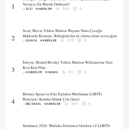
Vecna’ya En Büyük Darbeydi!
1
in 
DIZI
HABERLER
352
0
Scary Movie Yıldızı Marlon Wayans Trans Çocuğu
Hakkında Konuştu: Bebeğimi her ne olursa olsun seveceğim
2
in 
DÜNYA
HABERLER
270
0
İzleyin: Heated Rivalry Yıldızı Hudson Williams’tan Yeni
Kısa Kuir Film
3
in 
HABERLER
SINEMA
611
0
Britney Spears’ın Eski Eşinden Müslüman LGBTİ+
Bireylere: Kendin Olmak Çok Güzel
4
in 
BELGESEL
HABERLER
303
0
Sundance 2026: Mutlaka İzlenmesi Gereken 14 LGBTİ+