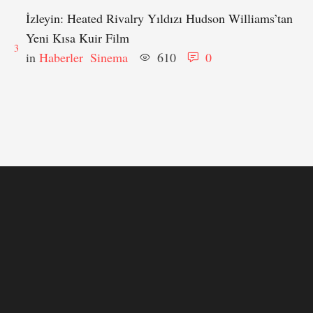
İzleyin: Heated Rivalry Yıldızı Hudson Williams’tan
Yeni Kısa Kuir Film
3
in 
Haberler
Sinema
610
0