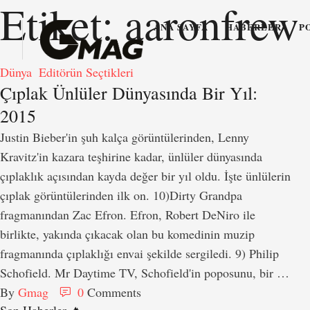
Etiket:
aaronfrew
ANA SAYFA
HABERLER
P
Dünya
Editörün Seçtikleri
Çıplak Ünlüler Dünyasında Bir Yıl:
2015
Justin Bieber'in şuh kalça görüntülerinden, Lenny
Kravitz'in kazara teşhirine kadar, ünlüler dünyasında
çıplaklık açısından kayda değer bir yıl oldu. İşte ünlülerin
çıplak görüntülerinden ilk on. 10)Dirty Grandpa
fragmanından Zac Efron. Efron, Robert DeNiro ile
birlikte, yakında çıkacak olan bu komedinin muzip
fragmanında çıplaklığı envai şekilde sergiledi. 9) Philip
Schofield. Mr Daytime TV, Schofield'in poposunu, bir …
By 
Gmag
0
 Comments