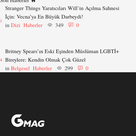
Son Haberler 🔥
Stranger Things Yaratıcıları Will’in Açılma Sahnesi
İçin: Vecna’ya En Büyük Darbeydi!
1
in 
Dizi
Haberler
349
0
Britney Spears’ın Eski Eşinden Müslüman LGBTİ+
Bireylere: Kendin Olmak Çok Güzel
4
in 
Belgesel
Haberler
299
0