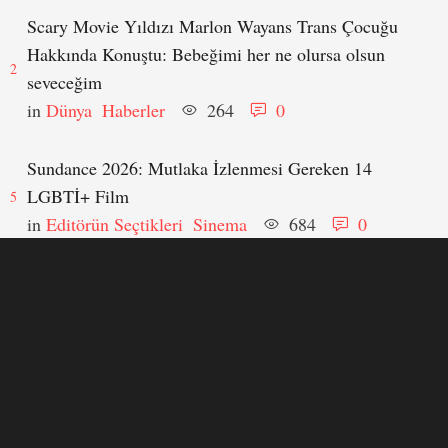
Scary Movie Yıldızı Marlon Wayans Trans Çocuğu
Hakkında Konuştu: Bebeğimi her ne olursa olsun
2
seveceğim
in 
Dünya
Haberler
264
0
Sundance 2026: Mutlaka İzlenmesi Gereken 14
LGBTİ+ Film
5
in 
Editörün Seçtikleri
Sinema
684
0