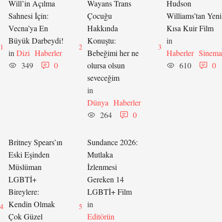
Will’in Açılma
Wayans Trans
Hudson
Sahnesi İçin:
Çocuğu
Williams’tan Yeni
Vecna’ya En
Hakkında
Kısa Kuir Film
Büyük Darbeydi!
Konuştu:
in 
1
2
3
in 
Dizi
Haberler
Bebeğimi her ne
Haberler
Sinema
349
0
olursa olsun
610
0
seveceğim
in 
Dünya
Haberler
264
0
Britney Spears’ın
Sundance 2026:
Eski Eşinden
Mutlaka
Müslüman
İzlenmesi
LGBTİ+
Gereken 14
Bireylere:
LGBTİ+ Film
Kendin Olmak
in 
4
5
Çok Güzel
Editörün 