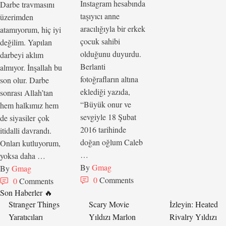
Instagram hesabında
Darbe travmasını
taşıyıcı anne
üzerimden
aracılığıyla bir erkek
atamıyorum, hiç iyi
çocuk sahibi
değilim. Yapılan
olduğunu duyurdu.
darbeyi aklım
Berlanti
almıyor. İnşallah bu
fotoğrafların altına
son olur. Darbe
eklediği yazıda,
sonrası Allah’tan
“Büyük onur ve
hem halkımız hem
sevgiyle 18 Şubat
de siyasiler çok
2016 tarihinde
itidalli davrandı.
doğan oğlum Caleb
Onları kutluyorum,
…
yoksa daha …
By 
Gmag
By 
Gmag
0
 Comments
0
 Comments
Son Haberler 🔥
Stranger Things
Scary Movie
İzleyin: Heated
Yaratıcıları
Yıldızı Marlon
Rivalry Yıldızı