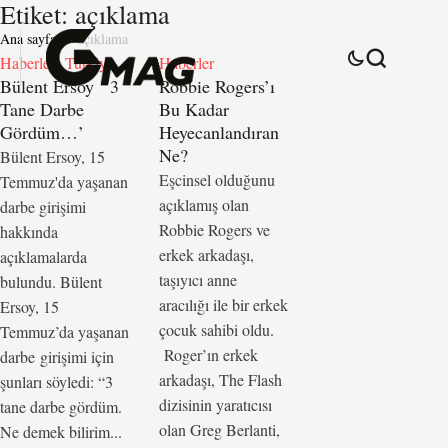
Etiket:
açıklama
Ana sayfa
açıklama
Haberler
Türkiye
Haberler
Bülent Ersoy ‘ 3
Robbie Rogers’ı
Tane Darbe
Bu Kadar
Gördüm…’
Heyecanlandıran
Ne?
Bülent Ersoy, 15
Eşcinsel olduğunu
Temmuz'da yaşanan
açıklamış olan
darbe girişimi
Robbie Rogers ve
hakkında
erkek arkadaşı,
açıklamalarda
taşıyıcı anne
bulundu. Bülent
aracılığı ile bir erkek
Ersoy, 15
çocuk sahibi oldu.
Temmuz’da yaşanan
Roger’ın erkek
darbe girişimi için
arkadaşı, The Flash
şunları söyledi: “3
dizisinin yaratıcısı
tane darbe gördüm.
olan Greg Berlanti,
Ne demek bilirim...