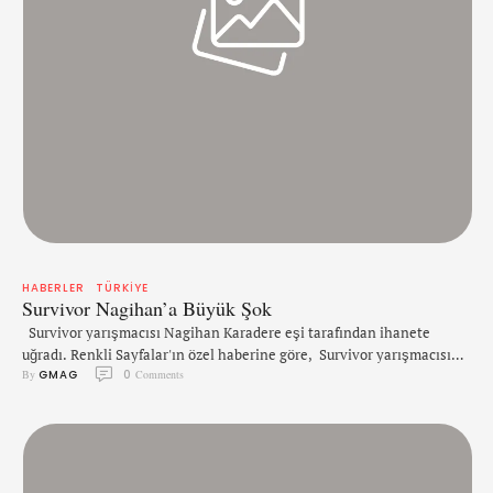
HABERLER
TÜRKIYE
Survivor Nagihan’a Büyük Şok
Survivor yarışmacısı Nagihan Karadere eşi tarafından ihanete
uğradı. Renkli Sayfalar'ın özel haberine göre, Survivor yarışmacısı
By 
GMAG
0
 Comments
Nagihan Karadere'nin eşi Uğur Gökçe sosyal medyada tanıştığı genç
kadına çırılçıplak fotoğraflarını yayınladı. O genç kadın da o
fotoğraflarla şantaj yaptı. Nagihan'ın yakın çevresine boşanmaya
karar verdiğini ve verdiği karardan dönmeyeceğini söylüyor. Başka
bir televizyon kanalında yayınlanan programa bağlanan …