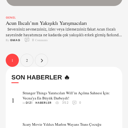
GENEL
Acun Ilıcalı’nın Yakışıklı Yarışmacıları
Seversiniz sevmezsiniz, izler veya izlemezsiniz fakat Acun Ilıcalı
sayesinde hayatımıza ne kadarda çok yakışıklı erkek girmiş farkında
By 
GMAG
0
 Comments
mısınız? Buna neden olan Acun abimize buradan yine yeniden bir
teşekkür eder, sizleri belgeleri ve kanıtları ile bu 'Yakışıklı' Acun
Medya yarışmacıları ile baş başa bırakıyoruz. ERKAM AYDAR O ses
Türkiye sahnesine adım atıp 'benden sevgi …
1
2
SON HABERLER 🔥
Stranger Things Yaratıcıları Will’in Açılma Sahnesi İçin:
Vecna’ya En Büyük Darbeydi!
1
in 
DIZI
HABERLER
352
0
Scary Movie Yıldızı Marlon Wayans Trans Çocuğu