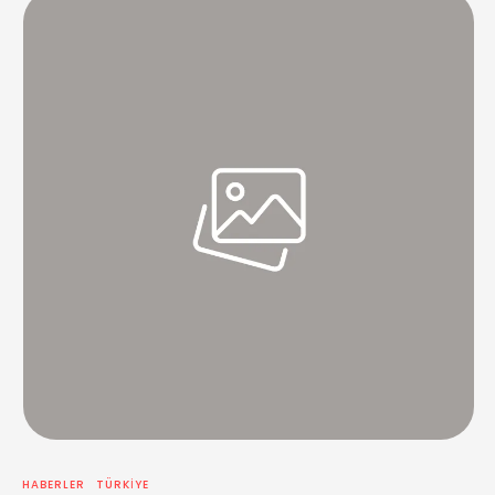
kurucusu BARTEK BOROWİEC - MODEL BOB HARPER - NBC'nin …
HABERLER
TÜRKIYE