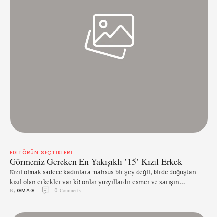
EDITÖRÜN SEÇTIKLERI
Görmeniz Gereken En Yakışıklı ’15’ Kızıl Erkek
Kızıl olmak sadece kadınlara mahsus bir şey değil, birde doğuştan
kızıl olan erkekler var ki! onlar yüzyıllardır esmer ve sarışın
By 
GMAG
0
 Comments
erkeklerin gölgesinde kalsa da, bizim gözümüze batan, ve dünyada
yükselen 'Kızıl' trendine çarpıcı bir tokat atan erkeklere, yakından bir
bakalım istedik. ANDY DALTON - Cincinnati Bengals takımının oyun