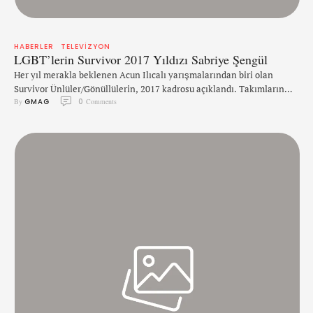
HABERLER
TELEVIZYON
LGBT’lerin Survivor 2017 Yıldızı Sabriye Şengül
Her yıl merakla beklenen Acun Ilıcalı yarışmalarından biri olan
Survivor Ünlüler/Gönüllülerin, 2017 kadrosu açıklandı. Takımların
By 
GMAG
0
 Comments
belli olmasından hemen sonra, herkes merakla tanımadığı simaları
araştırmaya başladı. Fakat bir isim var ki, duruşu, tavrı ve
görüntüsüyle şimdiden LGBT'lerin dikkatini çekmeyi başardı.
SABRİYE ŞENGÜL 1988 Trabzon doğumlu olan Sabriye Şengül, spor
kariyerine hentbol ile başladı, fakat 2006 yılında …