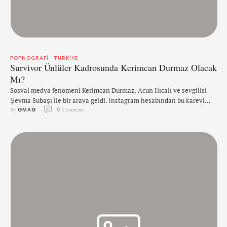
POPNOGRAFI
TÜRKIYE
Survivor Ünlüler Kadrosunda Kerimcan Durmaz Olacak
Mı?
Sosyal medya fenomeni Kerimcan Durmaz, Acun Ilıcalı ve sevgilisi
Şeyma Subaşı ile bir araya geldi. İnstagram hesabından bu kareyi
By 
GMAG
0
 Comments
paylaşan Kerimcan Durmaz'ın fotoğrafının altına binlerce yorum
yapıldı. Bazı takipçileri sürpriz buluşmayla ilgili olarak Kerimcan'ın
Acun Ilıcalı'nın kanalında moda programı yapacağı iddiasında
bulundu. Hürriyet