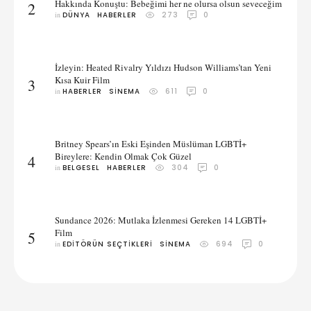
Hakkında Konuştu: Bebeğimi her ne olursa olsun seveceğim
2
in 
DÜNYA
HABERLER
273
0
İzleyin: Heated Rivalry Yıldızı Hudson Williams’tan Yeni
Kısa Kuir Film
3
in 
HABERLER
SINEMA
611
0
Britney Spears’ın Eski Eşinden Müslüman LGBTİ+
Bireylere: Kendin Olmak Çok Güzel
4
in 
BELGESEL
HABERLER
304
0
Sundance 2026: Mutlaka İzlenmesi Gereken 14 LGBTİ+
Film
5
in 
EDITÖRÜN SEÇTIKLERI
SINEMA
694
0