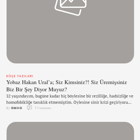
KÖŞE YAZILARI
Yobaz Hakan Ural’a; Siz Kimsiniz?! Siz Üremişsiniz
Biz Bir Şey Diyor Muyuz?
32 yaşındayım, bugüne kadar hiç böylesine bir rezilliğe, hadsizliğe ve
homofobikliğe tanıklık etmemiştim. Öylesine sinir krizi geçiriyorum
By 
GMAG
1
 Comments
ki, gerçekten ama gerçekten hangisine cevap vermem gerektiğini,
neyi nasıl yazmam gerektiğini inanın bilemiyorum. Bugün canım
arkadaşım Fatih'in beni aramasıyla güne başladım, harika ve her
zamanki gibi güzel geçeceğini düşündüğüm konuşmamızın beni bu
denli rahatsız edeceği nereden aklıma …