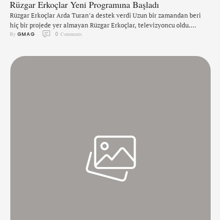
Rüzgar Erkoçlar Yeni Programına Başladı
Rüzgar Erkoçlar Arda Turan’a destek verdi Uzun bir zamandan beri
hiç bir projede yer almayan Rüzgar Erkoçlar, televizyoncu oldu.
By 
GMAG
0
 Comments
Rüzgar Erkoçlar, Alfamade tv isimli web sitesinde “Rüzgara Karşı”
isimli gezi programı sunmaya başladı. Oyuncunun ilk programını
Barcelona’da gerçekleştirdi. Erkoçlar, çekimler sırasında Arda
Turan’ın formasını giydiği Barcelona ile Emre Çolak’ın forması
giydiği Deportivo maçının oynandığı Nou …