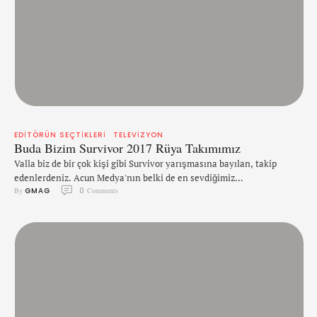
EDITÖRÜN SEÇTIKLERI
TELEVIZYON
Buda Bizim Survivor 2017 Rüya Takımımız
Valla biz de bir çok kişi gibi Survivor yarışmasına bayılan, takip
edenlerdeniz. Acun Medya'nın belki de en sevdiğimiz
By 
GMAG
0
 Comments
programlarından biri. Her sene yarışmanın yayınlanmasına az bir
süre kala isimler ortaya atılır, kim gidiyor adaya diye iddialar
konuşulur. Peki bizim rüya takımımıza ne olacak? Sevgili Acun abi bu
da bizim istediğimiz takım bilesin. Umuyoruz tahminlerimiz tutar …