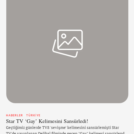
HABERLER
TÜRKIYE
Star TV ‘Gay’ Kelimesini Sansürledi!
Geçtiğimiz günlerde TV8 'sevişme' kelimesini sansürlemişti Star
TV'de yayınlanan Delibal filminde geçen "Gay" kelimesi sansürlendi.