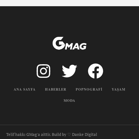
ANA SAYFA
HABERLER
POPNOGRAFI
YAŞAM
MODA
Telif hakkı GMag'a aittir. Build by ♡ Danke Digital