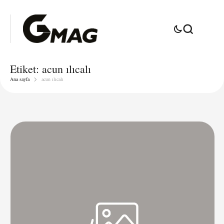
Etiket:
acun ılıcalı
Ana sayfa
acun ılıcalı