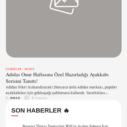
HABERLER
MODA
Adidas Onur Haftasına Özel Hazırladığı Ayakkabı
Serisini Tanıttı!
Adidas Nike'ı kıskandıracak! Dünyaca ünlü Adidas markası, popüler
ayakkabıları için gökkuşağı şablonunu kullandı. Yarattıkları
By 
GMAG
0
 Comments
gökkuşağı serisi ile ilgili konuşan marka, bu serinin yaratıcıların
özgür ruhunu ve karşılaştıkları zorlukları yenen ve kendi hikayelerini
SON HABERLER 🔥
baştan yaratan insanları temsil ettiğini söyledi. “Bu seri için LGBT
topluluğundan ilham aldık. Serideki ürünlerde kullanılan renkler, bizi
cesur ve heyecanlı hale getiren …
Stranger Things Yaratıcıları Will’in Açılma Sahnesi İçin: