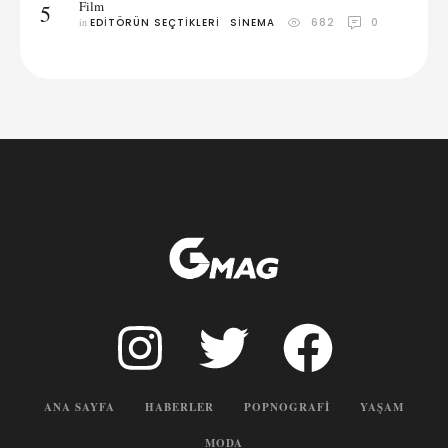
Film
5
in 
EDITÖRÜN SEÇTIKLERI
SINEMA
682
0
ANA SAYFA
HABERLER
POPNOGRAFI
YAŞAM
MODA