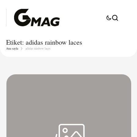
Etiket:
adidas rainbow laces
Ana sayfa
adidas rainbow laces