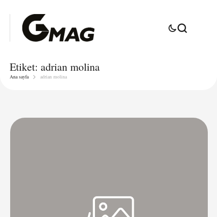
Etiket:
adrian molina
Ana sayfa
adrian molina