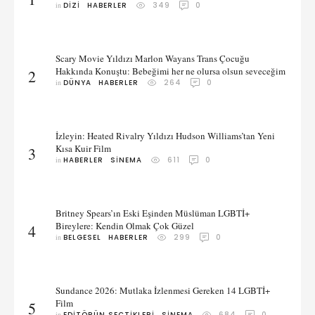
in 
DIZI
HABERLER
349
0
Scary Movie Yıldızı Marlon Wayans Trans Çocuğu
Hakkında Konuştu: Bebeğimi her ne olursa olsun seveceğim
2
in 
DÜNYA
HABERLER
264
0
İzleyin: Heated Rivalry Yıldızı Hudson Williams’tan Yeni
Kısa Kuir Film
3
in 
HABERLER
SINEMA
611
0
Britney Spears’ın Eski Eşinden Müslüman LGBTİ+
Bireylere: Kendin Olmak Çok Güzel
4
in 
BELGESEL
HABERLER
299
0
Sundance 2026: Mutlaka İzlenmesi Gereken 14 LGBTİ+
Film
5
in 
EDITÖRÜN SEÇTIKLERI
SINEMA
684
0