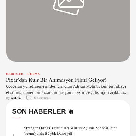
HABERLER
SINEMA
Pixar’dan Kuir Bir Animasyon Filmi Geliyor!
Coco'nun yönetmenlerinden biri olan Adrian Molina, kuir bir hikaye
etrafında dönen bir Pixar animasyonu üzerinde çalıştığını açıkladı.
By 
GMAG
0
 Comments
"Sanırım gerçekten harika bir fikri olan biri olmak
zorundasınız. Evrensel çekiciliği olan zorlayıcı bir öykü olmalı ve
SON HABERLER 🔥
söylenecek pek çok güzel hikaye ve keşfedilecek çok fazla karakter
var. Ben elimden geleni yapacağım. Kuir insanlar hakkında var
olabilecek çeşitliliği görmeyi çok …
Stranger Things Yaratıcıları Will’in Açılma Sahnesi İçin:
Vecna’ya En Büyük Darbeydi!
1