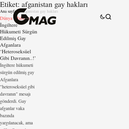
Etiket:
afganistan gay hakları
Ana sayfa
afganistan gay hakları
Dünya
Haberler
İngiltere
Hükumeti Sürgün
Edilmiş Gay
Afganlara
‘Heteroseksüel
Gibi Davranın..!’
İngiltere hükumeti
sürgün edilmiş gay
Afganlara
"heteroseksüel gibi
davranın" mesajı
gönderdi. Gay
afganlar vaka
bazında
yargılanacak, ama