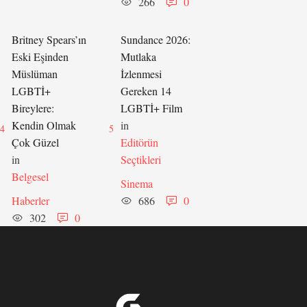
266
0
Britney Spears’ın
Sundance 2026:
Eski Eşinden
Mutlaka
Müslüman
İzlenmesi
LGBTİ+
Gereken 14
Bireylere:
LGBTİ+ Film
Kendin Olmak
in 
4
5
Çok Güzel
Editörün 
in 
Seçtikleri
Belgesel
Sinema
Haberler
686
0
302
0