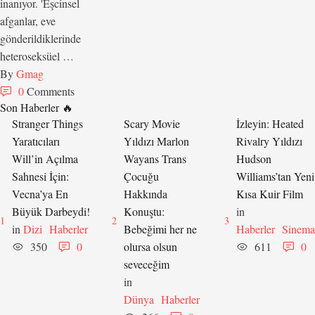
inanıyor. 'Eşcinsel
afganlar, eve
gönderildiklerinde
heteroseksüel …
By 
Gmag
0
 Comments
Son Haberler 🔥
Stranger Things
Scary Movie
İzleyin: Heated
Yaratıcıları
Yıldızı Marlon
Rivalry Yıldızı
Will’in Açılma
Wayans Trans
Hudson
Sahnesi İçin:
Çocuğu
Williams’tan Yeni
Vecna’ya En
Hakkında
Kısa Kuir Film
Büyük Darbeydi!
Konuştu:
in 
1
2
3
in 
Dizi
Haberler
Bebeğimi her ne
Haberler
Sinema
350
0
olursa olsun
611
0
seveceğim
in 
Dünya
Haberler