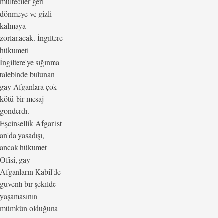
mülteciler geri
dönmeye ve gizli
kalmaya
zorlanacak. İngiltere
hükumeti
İngiltere'ye sığınma
talebinde bulunan
gay Afganlara çok
kötü bir mesaj
gönderdi.
Eşcinsellik Afganist
an'da yasadışı,
ancak hükumet
Ofisi, gay
Afganların Kabil'de
güvenli bir şekilde
yaşamasının
mümkün olduğuna