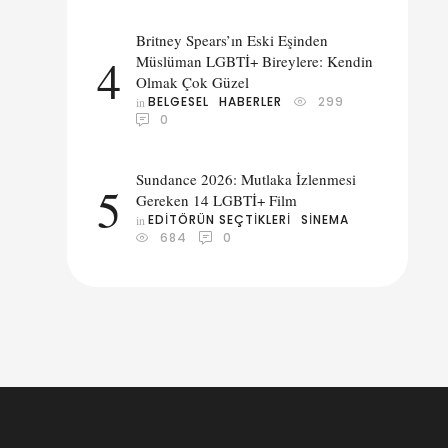
Britney Spears’ın Eski Eşinden
4
Müslüman LGBTİ+ Bireylere: Kendin
Olmak Çok Güzel
BELGESEL
HABERLER
299
in 
0
Sundance 2026: Mutlaka İzlenmesi
5
Gereken 14 LGBTİ+ Film
EDITÖRÜN SEÇTIKLERI
SINEMA
in 
684
0