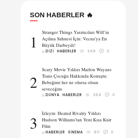
SON HABERLER 🔥
Stranger Things Yaratıcıları Will’in
1
Açılma Sahnesi İçin: Vecna’ya En
Büyük Darbeydi!
DIZI
HABERLER
349
0
in 
Scary Movie Yıldızı Marlon Wayans
arak
2
Trans Çocuğu Hakkında Konuştu:
Bebeğimi her ne olursa olsun
seveceğim
DÜNYA
HABERLER
264
0
in 
İzleyin: Heated Rivalry Yıldızı
3
Hudson Williams’tan Yeni Kısa Kuir
Film
HABERLER
SINEMA
611
0
in 