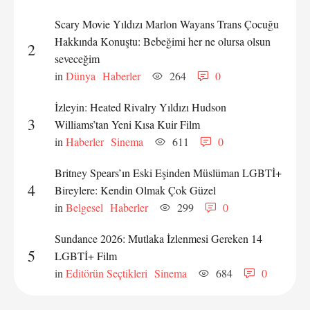
Scary Movie Yıldızı Marlon Wayans Trans Çocuğu
Hakkında Konuştu: Bebeğimi her ne olursa olsun
2
seveceğim
in 
Dünya
Haberler
264
0
İzleyin: Heated Rivalry Yıldızı Hudson
3
Williams’tan Yeni Kısa Kuir Film
in 
Haberler
Sinema
611
0
Britney Spears’ın Eski Eşinden Müslüman LGBTİ+
4
Bireylere: Kendin Olmak Çok Güzel
in 
Belgesel
Haberler
299
0
Sundance 2026: Mutlaka İzlenmesi Gereken 14
5
LGBTİ+ Film
in 
Editörün Seçtikleri
Sinema
684
0