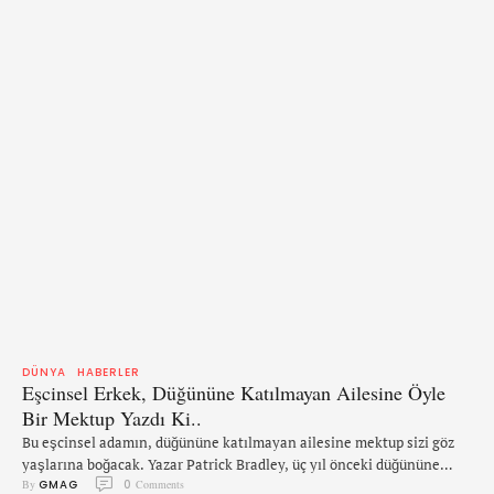
DÜNYA
HABERLER
Eşcinsel Erkek, Düğününe Katılmayan Ailesine Öyle
Bir Mektup Yazdı Ki..
Bu eşcinsel adamın, düğününe katılmayan ailesine mektup sizi göz
yaşlarına boğacak. Yazar Patrick Bradley, üç yıl önceki düğününe
By 
GMAG
0
 Comments
katılmayan ailesi hakkındaki hislerini açıkladı. Düğünden sonra