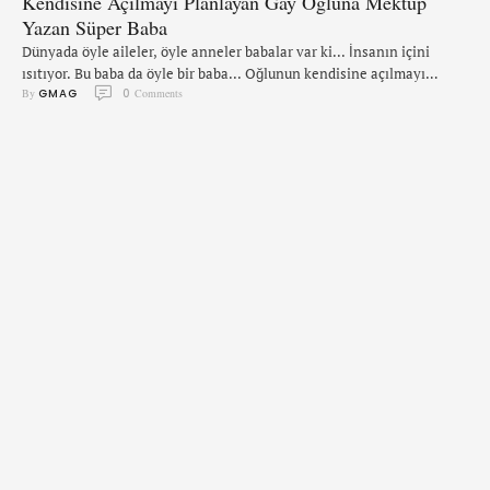
Kendisine Açılmayı Planlayan Gay Oğluna Mektup
Yazan Süper Baba
Dünyada öyle aileler, öyle anneler babalar var ki... İnsanın içini
ısıtıyor. Bu baba da öyle bir baba... Oğlunun kendisine açılmayı
By 
GMAG
0
 Comments
planladığını duyan ve hemen ona bir mektup yazmayı düşünen bu
baba, LGBT çocukları olan ailelere bir örnek niteliğinde. Nate'in
babası oluna yazdığı küçük mektupta oğluna kendisine açılmasının
gerekli olmadığını ve tüm planlaması gereken şeyin okuldan …