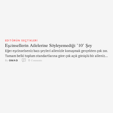
EDITÖRÜN SEÇTIKLERI
Eşcinsellerin Ailelerine Söyleyemediği ’10’ Şey
Eğer eşcinselseniz bazı şeyleri ailenizle konuşmak gerçekten çok zor.
Tamam belki toplum standartlarına göre çok açık görüşlü bir aileniz
By 
GMAG
0
 Comments
var, her şeyi kaldırabilirler diye düşünüyorsunuz ama yanılıyorsunuz.
Düşündüğünüzün aksine onlar için size ve cinselliğinize dair birçok
şey bir gizem olarak kalacak. Eşcinsel olarak açılmış hemen herkes
için "gay" sözcüğü cinselliği betimlemek için kullanılan bir etiketten
…