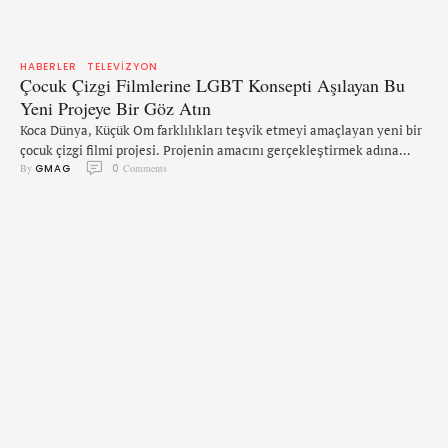
HABERLER
TELEVIZYON
Çocuk Çizgi Filmlerine LGBT Konsepti Aşılayan Bu
Yeni Projeye Bir Göz Atın
Koca Dünya, Küçük Om farklılıkları teşvik etmeyi amaçlayan yeni bir
çocuk çizgi filmi projesi. Projenin amacını gerçekleştirmek adına
By 
GMAG
0
 Comments
başlattığı bir Indiegogo kampanyası bile bulunuyor. Medyada
gördüğümüz manzaranın aksine, farklılıkları konu alan çocuk çizgi
filmlerinin sayısı üzücü seviyede az. Steven Universe ve Korra
Efsanesi gibi, LGBT farkındalığı yaratmak için çabalayan birkaç
istisna var tabii. Şimdiyse işlerin …