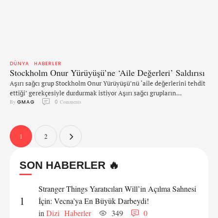
DÜNYA
HABERLER
Stockholm Onur Yürüyüşü’ne ‘Aile Değerleri’ Saldırısı
Aşırı sağcı grup Stockholm Onur Yürüyüşü’nü ‘aile değerlerini tehdit
ettiği’ gerekçesiyle durdurmak istiyor Aşırı sağcı grupların
By 
GMAG
0
 Comments
savunucuları Stockholm Onur Yürüyüşü’nü ‘aile değerlerini tehdit
ettiği’ gerekçesiyle durdurmayı amaçladıklarını kabul etti. İsveç
Eğitim Bakanı Gustav Fridolin ve İsveç Başbakanı Stefan Loefven
Stockh Onur Yürüyüşü geçidinde yer aldı. Göteborgs-Posten’e
1
2
konuşan Fredrik Hagberg bir grubun şenlik sırasında etkinlikleri
engellemeye …
SON HABERLER 🔥
Stranger Things Yaratıcıları Will’in Açılma Sahnesi
1
İçin: Vecna’ya En Büyük Darbeydi!
in 
Dizi
Haberler
349
0