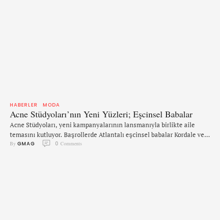
HABERLER
MODA
Acne Stüdyoları’nın Yeni Yüzleri; Eşcinsel Babalar
Acne Stüdyoları, yeni kampanyalarının lansmanıyla birlikte aile
temasını kutluyor. Başrollerde Atlantalı eşcinsel babalar Kordale ve
By 
GMAG
0
 Comments
Kaleb, hemen yanlarında ise çiftin dört çocuğu, Desmiray (10),
Maliyah (9), Kordale Jr. (8) ve Kaleb Jr. (6 aylık) bulunuyor. Çekim Inez
ve Vinoodh tarafından gerçekleştirildi. Görüntülerde Acne
Stüdyoları’nın markanın imza yüzü olan motife adanmış yeni
koleksiyonunu giyen klasik bir …