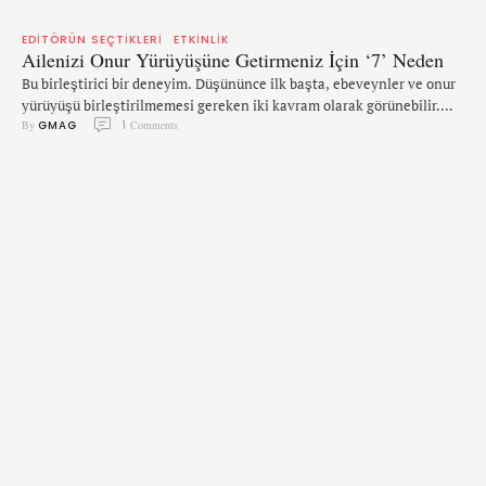
EDITÖRÜN SEÇTIKLERI
ETKINLIK
Ailenizi Onur Yürüyüşüne Getirmeniz İçin ‘7’ Neden
Bu birleştirici bir deneyim. Düşününce ilk başta, ebeveynler ve onur
yürüyüşü birleştirilmemesi gereken iki kavram olarak görünebilir.
By 
GMAG
1
 Comments
Yani şöyle bağıra çağıra yürürken, bakıştığın tatlı çocukla rahat
konuşamaz, tanışamazsın mesela. Ancak bütün bu tuhaf anları bir
tarafa bıraktığınızda, onur yürüyüşü, aile ile paylaşmak için
mükemmel bir olay olabilir. İşte bunun 7 nedeni: 1. Onları eşcinsel
toplulukla tanıştırmak. …