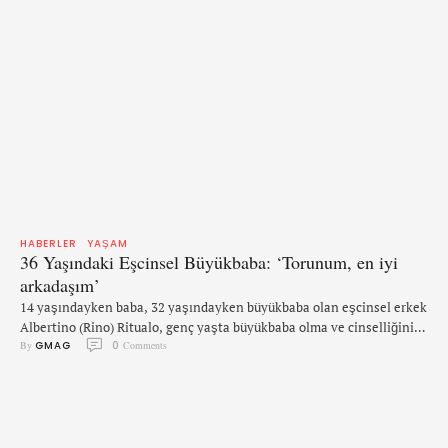
HABERLER
YAŞAM
36 Yaşındaki Eşcinsel Büyükbaba: ‘Torunum, en iyi
arkadaşım’
14 yaşındayken baba, 32 yaşındayken büyükbaba olan eşcinsel erkek
Albertino (Rino) Ritualo, genç yaşta büyükbaba olma ve cinselliğini
By 
GMAG
0
 Comments
kabullenme hikayesini anlattı. Katolik Filipinli ve askeri kökenli bir
ailede büyüyen Albertino, duyguların ve hislerin kolay kolay
bahsedilemediği bir aile ortamında büyüdü. Tino, doğumundan 12
yaşına kadar büyükbabası ve büyükannesiyle kaldı ancak 12
yaşındayken dedesi vefat ettikten sonra …