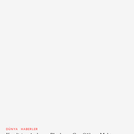
memnun olmasına rağmen, kendi çocuğunu taşıyamayacağı
gerçeğinin oldukça acı verici olduğunu söyledi. Chloe [kız kardeşi]
tıbbi …
DÜNYA
HABERLER