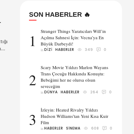
SON HABERLER 🔥
r
Stranger Things Yaratıcıları Will’in
1
Açılma Sahnesi İçin: Vecna’ya En
tığı
Büyük Darbeydi!
ı
DIZI
HABERLER
349
0
in 
Scary Movie Yıldızı Marlon Wayans
2
Trans Çocuğu Hakkında Konuştu:
Bebeğimi her ne olursa olsun
seveceğim
DÜNYA
HABERLER
264
0
in 
İzleyin: Heated Rivalry Yıldızı
3
Hudson Williams’tan Yeni Kısa Kuir
Film
HABERLER
SINEMA
608
0
in 