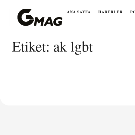
ANA SAYFA
HABERLER
P
Etiket:
ak lgbt