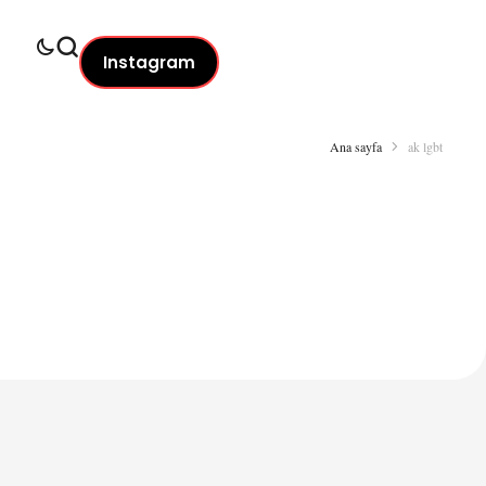
Instagram
Ana sayfa
ak lgbt