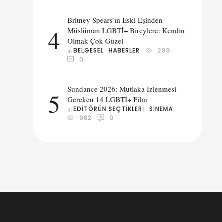
Britney Spears’ın Eski Eşinden
4
Müslüman LGBTİ+ Bireylere: Kendin
Olmak Çok Güzel
BELGESEL
HABERLER
299
in 
0
Sundance 2026: Mutlaka İzlenmesi
5
Gereken 14 LGBTİ+ Film
EDITÖRÜN SEÇTIKLERI
SINEMA
in 
682
0