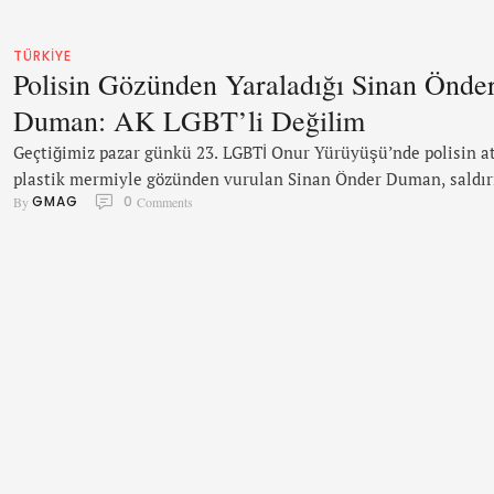
TÜRKIYE
Polisin Gözünden Yaraladığı Sinan Önde
Duman: AK LGBT’li Değilim
Geçtiğimiz pazar günkü 23. LGBTİ Onur Yürüyüşü’nde polisin at
plastik mermiyle gözünden vurulan Sinan Önder Duman, saldır
GMAG
0
By 
 Comments
anını KaosGL’den Yıldız Tar’a anlattı. Duman, basında AKP’li
olduğu yönünde çıkan haberleri yalanladı.