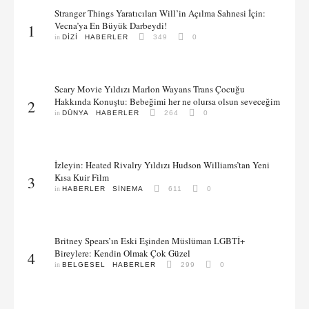
değişim, …
Stranger Things Yaratıcıları Will’in Açılma Sahnesi İçin:
Vecna’ya En Büyük Darbeydi!
1
in 
DIZI
HABERLER
349
0
Scary Movie Yıldızı Marlon Wayans Trans Çocuğu
Hakkında Konuştu: Bebeğimi her ne olursa olsun seveceğim
2
in 
DÜNYA
HABERLER
264
0
İzleyin: Heated Rivalry Yıldızı Hudson Williams’tan Yeni
Kısa Kuir Film
3
in 
HABERLER
SINEMA
611
0
Britney Spears’ın Eski Eşinden Müslüman LGBTİ+
Bireylere: Kendin Olmak Çok Güzel
4
in 
BELGESEL
HABERLER
299
0