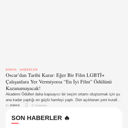
DÜNYA
HABERLER
Oscar’dan Tarihi Karar: Eğer Bir Film LGBTİ+
Çalışanlara Yer Vermiyorsa “En İyi Film” Ödülünü
Kazanamayacak!
Akademi Ödülleri daha kapsayıcı bir seçim ortamı oluşturmak için şu
ana kadar yaptığı en güçlü hamleyi yaptı. Dün açıklanan yeni kurallara
By 
 Comments
göre, bir filmin en iyi Film Oscarı için aday gösterilebilmesi için
GMAG
0
yapımcıların, Akademi'nin yeterli temsil edilmeyen gruplar olarak
SON HABERLER 🔥
sınıflandırdığı LGBTİ+lardan, kadınlardan, farklı etnik gruplarından ve
engellilerden daha fazla kişiyi çalıştırması gerekecek. Bu yeni