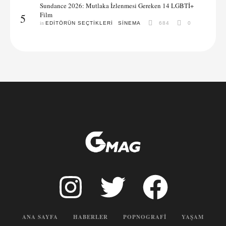
Sundance 2026: Mutlaka İzlenmesi Gereken 14 LGBTİ+
Film
5
in 
EDITÖRÜN SEÇTIKLERI
SINEMA
684
0
ANA SAYFA
HABERLER
POPNOGRAFI
YAŞAM