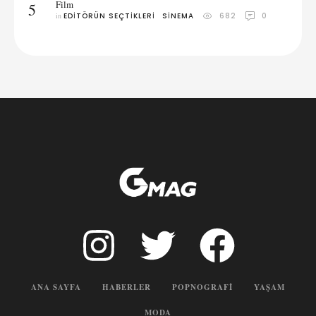
Film
5
in 
EDITÖRÜN SEÇTIKLERI
SINEMA
682
0
ANA SAYFA
HABERLER
POPNOGRAFI
YAŞAM
MODA