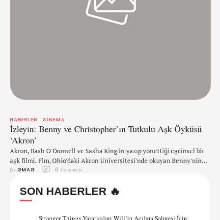
HABERLER
SINEMA
İzleyin: Benny ve Christopher’ın Tutkulu Aşk Öyküsü
‘Akron’
Akron, Bash O'Donnell ve Sasha King'in yazıp yönettiği eşcinsel bir
aşk filmi. Flm, Ohio'daki Akron Üniversitesi'nde okuyan Benny'nin
By 
GMAG
0
 Comments
hikayesini anlatıyor. Benny, bir futbol maçı sırasında, onu büyüleyen
harika atlet Christopher ile tanışır. Arkadaşları ve ailelerinin ortak
SON HABERLER 🔥
olmasıyla, iki erkek romantik bir yolculuğa çıkacak ve kısa bir süre
sonra yaşadıkları bu tutkulu aşk, peşinden bir sürü trajik olayı
getirecek. …
Stranger Things Yaratıcıları Will’in Açılma Sahnesi İçin: