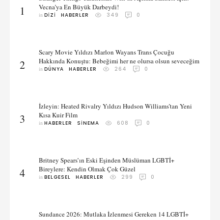
Vecna’ya En Büyük Darbeydi!
1
in 
DIZI
HABERLER
349
0
Scary Movie Yıldızı Marlon Wayans Trans Çocuğu
Hakkında Konuştu: Bebeğimi her ne olursa olsun seveceğim
2
in 
DÜNYA
HABERLER
264
0
İzleyin: Heated Rivalry Yıldızı Hudson Williams’tan Yeni
Kısa Kuir Film
3
in 
HABERLER
SINEMA
608
0
Britney Spears’ın Eski Eşinden Müslüman LGBTİ+
Bireylere: Kendin Olmak Çok Güzel
4
in 
BELGESEL
HABERLER
299
0
Sundance 2026: Mutlaka İzlenmesi Gereken 14 LGBTİ+