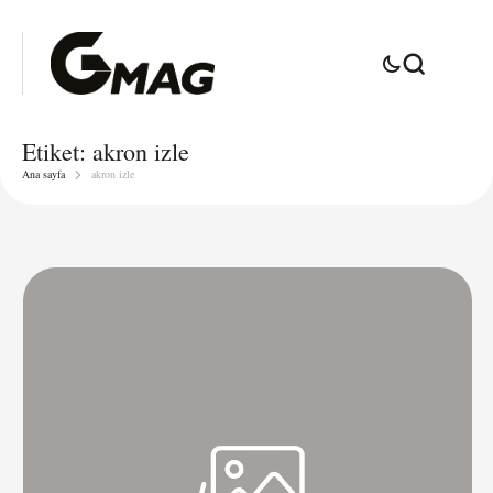
Etiket:
akron izle
Ana sayfa
akron izle