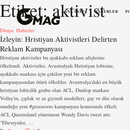
Etiket:
aktivist
ANA SAYFA
HABERLER
P
Dünya
Haberler
İzleyin: Hristiyan Aktivistleri Delirten
Reklam Kampanyası
Hristiyan aktivistler bu ayakkabı reklam afişlerine
öfkelendi. Aktivistler, Avustralyalı Hıristiyan lobisine,
ayakkabı markası için çekilen yeni bir reklam
kampanyasından ötürü öfkeliler. Avustralya'daki en büyük
hristiyan lobicilik grubu olan ACL, Dunlop markası
Volley'in, çıplak ve az giyimli modelleri, gay ve düz olarak
sunduğu yeni #grassroots kampanyası konusunda öfkeli.
ACL Queensland yönetmeni Wendy Davis tweet attı:
"Ebeveynler, …