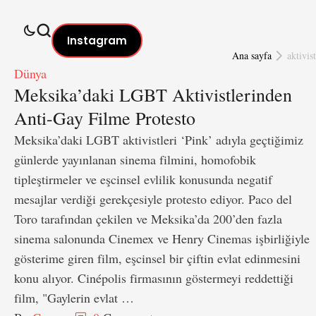
Instagram
Ana sayfa
aktivist
Dünya
Meksika’daki LGBT Aktivistlerinden
Anti-Gay Filme Protesto
Meksika’daki LGBT aktivistleri ‘Pink’ adıyla geçtiğimiz
günlerde yayınlanan sinema filmini, homofobik
tipleştirmeler ve eşcinsel evlilik konusunda negatif
mesajlar verdiği gerekçesiyle protesto ediyor. Paco del
Toro tarafından çekilen ve Meksika’da 200’den fazla
sinema salonunda Cinemex ve Henry Cinemas işbirliğiyle
gösterime giren film, eşcinsel bir çiftin evlat edinmesini
konu alıyor. Cinépolis firmasının göstermeyi reddettiği
film, "Gaylerin evlat …