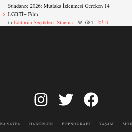
Sundance 2026: Mutlaka İzlenmesi Gereken 14
LGBTİ+ Film
5
in 
Editörün Seçtikleri
Sinema
684
0
NA SAYFA
HABERLER
POPNOGRAFI
YAŞAM
MOD