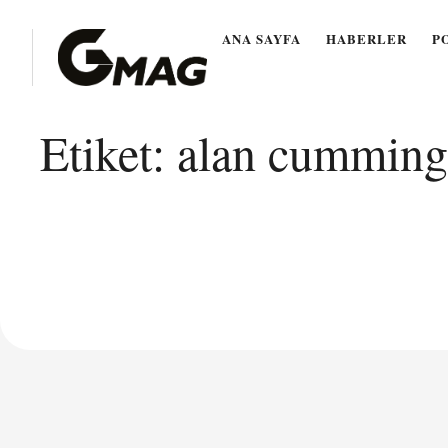
ANA SAYFA
HABERLER
P
Etiket:
alan cumming