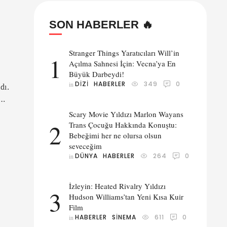
SON HABERLER 🔥
Stranger Things Yaratıcıları Will’in
1
Açılma Sahnesi İçin: Vecna’ya En
Büyük Darbeydi!
DIZI
HABERLER
349
0
in 
dı.
an
Scary Movie Yıldızı Marlon Wayans
2
Trans Çocuğu Hakkında Konuştu:
Bebeğimi her ne olursa olsun
seveceğim
DÜNYA
HABERLER
264
0
in 
İzleyin: Heated Rivalry Yıldızı
3
Hudson Williams’tan Yeni Kısa Kuir
Film
HABERLER
SINEMA
611
0
in 