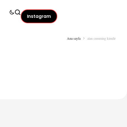
Instagram
Ana sayfa
alan cumming kimdir