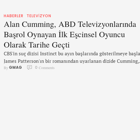
HABERLER
TELEVIZYON
Alan Cumming, ABD Televizyonlarında
Başrol Oynayan İlk Eşcinsel Oyuncu
Olarak Tarihe Geçti
CBS'in suç dizisi Instinct bu ayın başlarında gösterilmeye başla
James Patterson'ın bir romanından uyarlanan dizide Cumming,
GMAG
0
By 
 Comments
New York polisine kitaplarına göre cinayetler işlemeye başlay
bir katili yakalaması için yardım etmeye başlayan eski bir CIA
ajanı olan Dr. Dylan Reinhard'ı canlandırıyor. Reinhard aynı
zamanda eşcinsel ve evli olarak ABD'de, televizyonda bir saat
süren bir dizide başrol …