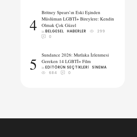
Britney Spears’ın Eski Eşinden
4
Müslüman LGBTİ+ Bireylere: Kendin
Olmak Çok Güzel
BELGESEL
HABERLER
299
in 
0
Sundance 2026: Mutlaka İzlenmesi
5
Gereken 14 LGBTİ+ Film
EDITÖRÜN SEÇTIKLERI
SINEMA
in 
684
0