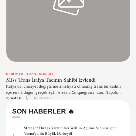
HABERLER
TRANSSEKSÜEL
Miss Trans İtalya Tacının Sahibi Evlendi
İtalya'da, cinsiyet değiştirme ameliyatı olmamış trans bir kadını
içeren ilk düğün gerçekleşti. Alessia Cinquegrana, dün, Napoli
By 
GMAG
0
 Comments
yakınlarındaki ülkenin güneyinde, bir belediye binasında, 11 yıldır
birlikte olduğu Michael Picone ile evlendi. 2014 yılındaki Miss Trans
SON HABERLER 🔥
İtalya yarışmasının birincisi Cinquegrana düğünde aşırı mutluydu.
''Gerçekten çok mutluyum ve ileride çocuk da evlat edinmeyi çok
istiyorum.'' Cinquegrana'yı hedef alan anti-trans grafiti, …
Stranger Things Yaratıcıları Will’in Açılma Sahnesi İçin:
Vecna’ya En Büyük Darbeydi!
1