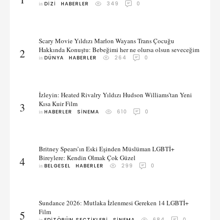
in 
DIZI
HABERLER
349
0
Scary Movie Yıldızı Marlon Wayans Trans Çocuğu
Hakkında Konuştu: Bebeğimi her ne olursa olsun seveceğim
2
in 
DÜNYA
HABERLER
264
0
İzleyin: Heated Rivalry Yıldızı Hudson Williams’tan Yeni
Kısa Kuir Film
3
in 
HABERLER
SINEMA
610
0
Britney Spears’ın Eski Eşinden Müslüman LGBTİ+
Bireylere: Kendin Olmak Çok Güzel
4
in 
BELGESEL
HABERLER
299
0
Sundance 2026: Mutlaka İzlenmesi Gereken 14 LGBTİ+
Film
5
in 
EDITÖRÜN SEÇTIKLERI
SINEMA
684
0