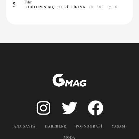
Film
5
in 
EDITÖRÜN SEÇTIKLERI
SINEMA
690
0
ANA SAYFA
HABERLER
POPNOGRAFI
YAŞAM
MODA