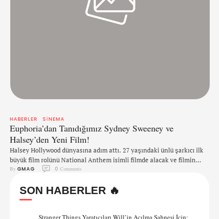
HABERLER
SINEMA
Euphoria’dan Tanıdığımız Sydney Sweeney ve
Halsey’den Yeni Film!
Halsey Hollywood dünyasına adım attı. 27 yaşındaki ünlü şarkıcı ilk
büyük film rolünü National Anthem isimli filmde alacak ve filmin
By 
GMAG
0
 Comments
oyuncu kadrosu da oldukça ilgi çekici. Filmde Halsey'le birlikte
(2015'te A Star Is Born filminde ufak bir rol alan ve birkaç filmde
SON HABERLER 🔥
seslendirme yapmış) Euphoria'dan tanıdığımız Sydney Sweeney, Paul
Walter Hauser, Simon Rex, Toby Huss, …
Stranger Things Yaratıcıları Will’in Açılma Sahnesi İçin: