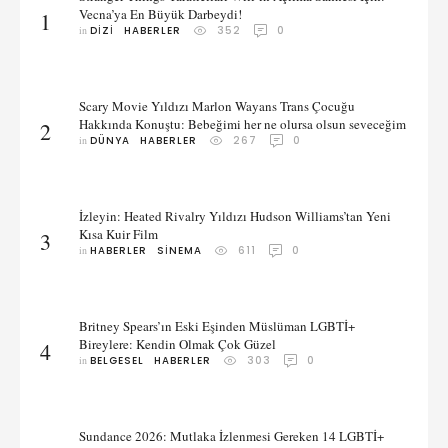
Vecna’ya En Büyük Darbeydi!
1
in 
DIZI
HABERLER
352
0
Scary Movie Yıldızı Marlon Wayans Trans Çocuğu
Hakkında Konuştu: Bebeğimi her ne olursa olsun seveceğim
2
in 
DÜNYA
HABERLER
267
0
İzleyin: Heated Rivalry Yıldızı Hudson Williams’tan Yeni
Kısa Kuir Film
3
in 
HABERLER
SINEMA
611
0
Britney Spears’ın Eski Eşinden Müslüman LGBTİ+
Bireylere: Kendin Olmak Çok Güzel
4
in 
BELGESEL
HABERLER
303
0
Sundance 2026: Mutlaka İzlenmesi Gereken 14 LGBTİ+