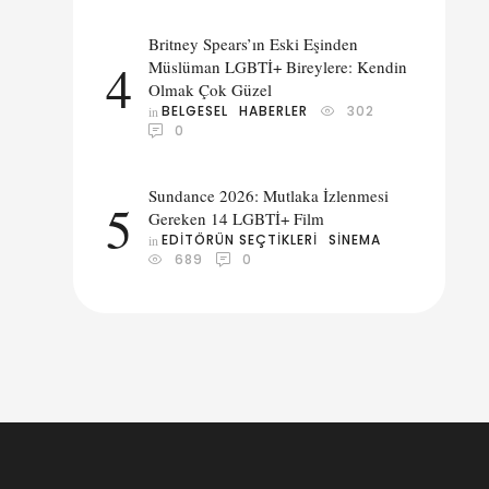
Britney Spears’ın Eski Eşinden
4
Müslüman LGBTİ+ Bireylere: Kendin
Olmak Çok Güzel
BELGESEL
HABERLER
302
in 
0
Sundance 2026: Mutlaka İzlenmesi
5
Gereken 14 LGBTİ+ Film
EDITÖRÜN SEÇTIKLERI
SINEMA
in 
689
0