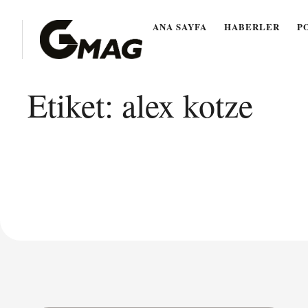
ANA SAYFA
HABERLER
P
Etiket:
alex kotze