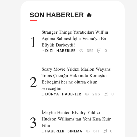
SON HABERLER 🔥
Stranger Things Yaratıcıları Will’in
1
Açılma Sahnesi İçin: Vecna’ya En
Büyük Darbeydi!
DIZI
HABERLER
351
0
in 
Scary Movie Yıldızı Marlon Wayans
 ve
2
Trans Çocuğu Hakkında Konuştu:
ıkan
Bebeğimi her ne olursa olsun
seveceğim
DÜNYA
HABERLER
266
0
in 
İzleyin: Heated Rivalry Yıldızı
3
Hudson Williams’tan Yeni Kısa Kuir
Film
HABERLER
SINEMA
611
0
in 