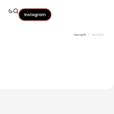
Instagram
Ana sayfa
alex kotze