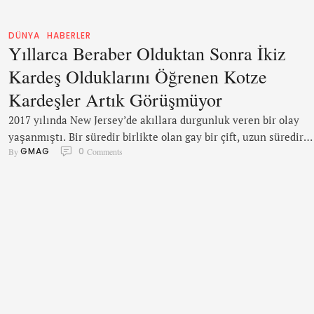
DÜNYA
HABERLER
Yıllarca Beraber Olduktan Sonra İkiz
Kardeş Olduklarını Öğrenen Kotze
Kardeşler Artık Görüşmüyor
2017 yılında New Jersey’de akıllara durgunluk veren bir olay
yaşanmıştı. Bir süredir birlikte olan gay bir çift, uzun süredir
GMAG
0
By 
 Comments
birbirini görmeyen ikiz kardeşler çıkmış, ve bu haber sosyal
medyayı resmen sallamıştı. Birbirine “fazla” benzeyen Charlie
Alex, arkadaşlarının ısrarları üzerine DNA testi yaptırmış ve ç
sonuç karşısında şoka uğramıştı. İkizlerden Charlie, konu
hakkında şöyle demişti: …