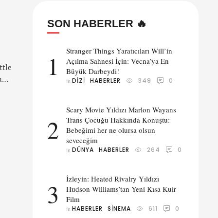
SON HABERLER 🔥
Stranger Things Yaratıcıları Will’in
1
Açılma Sahnesi İçin: Vecna’ya En
ttle
Büyük Darbeydi!
a
DIZI
HABERLER
349
0
in 
Scary Movie Yıldızı Marlon Wayans
2
Trans Çocuğu Hakkında Konuştu:
Bebeğimi her ne olursa olsun
seveceğim
DÜNYA
HABERLER
264
0
in 
İzleyin: Heated Rivalry Yıldızı
3
Hudson Williams’tan Yeni Kısa Kuir
Film
HABERLER
SINEMA
611
0
in 