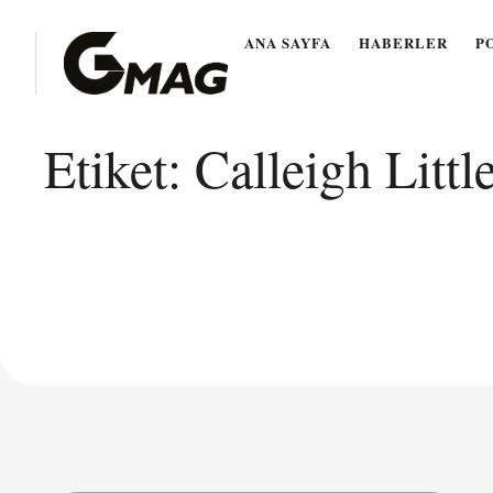
ANA SAYFA
HABERLER
P
Etiket:
Calleigh Littl