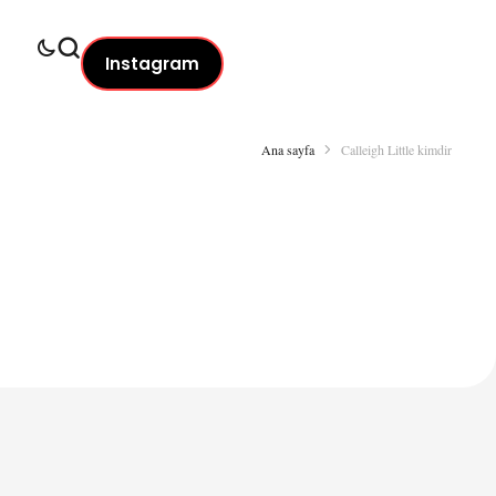
Instagram
Ana sayfa
Calleigh Little kimdir