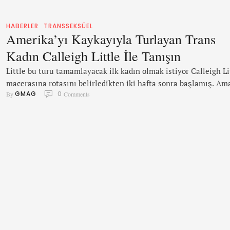
HABERLER
TRANSSEKSÜEL
Amerika’yı Kaykayıyla Turlayan Trans
Kadın Calleigh Little İle Tanışın
Little bu turu tamamlayacak ilk kadın olmak istiyor Calleigh Li
macerasına rotasını belirledikten iki hafta sonra başlamış. Am
GMAG
0
By 
 Comments
trans olma mücadelesi eskilere dayanıyor. Little ailesine trans
olduğunu dört sene önce 22 yaşındayken açıklamış. “Eskiden
evden kaçıp boş bir otoparkta kadın kıyafetleri giyip barlara
giderdim,” diyor. “Bir senedir hormon tedavisi görüyordum ve
aileme açılmaya karar verdim.” …