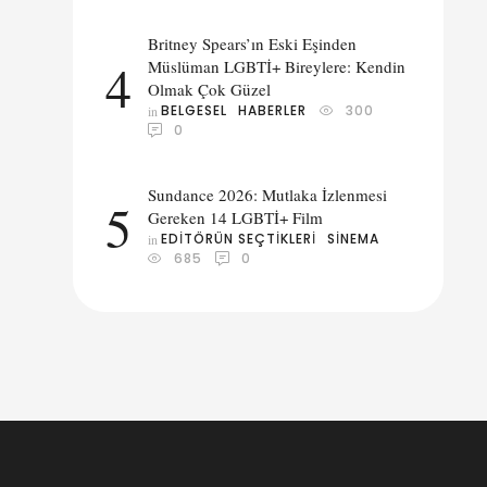
Britney Spears’ın Eski Eşinden
4
Müslüman LGBTİ+ Bireylere: Kendin
Olmak Çok Güzel
BELGESEL
HABERLER
300
in 
0
Sundance 2026: Mutlaka İzlenmesi
5
Gereken 14 LGBTİ+ Film
EDITÖRÜN SEÇTIKLERI
SINEMA
in 
685
0