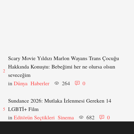
Scary Movie Yıldızı Marlon Wayans Trans Çocuğu
Hakkında Konuştu: Bebeğimi her ne olursa olsun
2
seveceğim
in 
Dünya
Haberler
264
0
Sundance 2026: Mutlaka İzlenmesi Gereken 14
LGBTİ+ Film
5
in 
Editörün Seçtikleri
Sinema
682
0