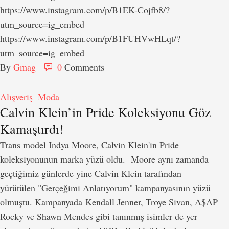
https://www.instagram.com/p/B1EK-Cojfb8/?
utm_source=ig_embed
https://www.instagram.com/p/B1FUHVwHLqt/?
utm_source=ig_embed
By 
Gmag
0
 Comments
Alışveriş
Moda
Calvin Klein’in Pride Koleksiyonu Göz
Kamaştırdı!
Trans model Indya Moore, Calvin Klein'in Pride
koleksiyonunun marka yüzü oldu. Moore aynı zamanda
geçtiğimiz günlerde yine Calvin Klein tarafından
yürütülen "Gerçeğimi Anlatıyorum" kampanyasının yüzü
olmuştu. Kampanyada Kendall Jenner, Troye Sivan, A$AP
Rocky ve Shawn Mendes gibi tanınmış isimler de yer