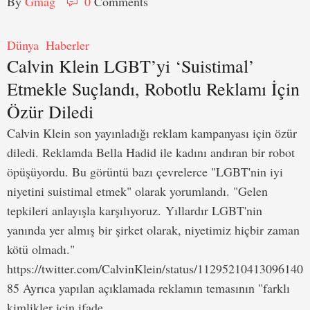
By 
Gmag
0
 Comments
Dünya
Haberler
Calvin Klein LGBT’yi ‘Suistimal’
Etmekle Suçlandı, Robotlu Reklamı İçin
Özür Diledi
Calvin Klein son yayınladığı reklam kampanyası için özür
diledi. Reklamda Bella Hadid ile kadını andıran bir robot
öpüşüyordu. Bu görüntü bazı çevrelerce "LGBT'nin iyi
niyetini suistimal etmek" olarak yorumlandı. "Gelen
tepkileri anlayışla karşılıyoruz. Yıllardır LGBT'nin
yanında yer almış bir şirket olarak, niyetimiz hiçbir zaman
kötü olmadı."
https://twitter.com/CalvinKlein/status/11295210413096140
85 Ayrıca yapılan açıklamada reklamın temasının "farklı
kimlikler için ifade …