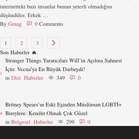
internetteki bazı insanlar bunun yeterli olmadığını
düşündüler. Erkek …
By 
Gmag
0
 Comments
1
2
3
Son Haberler 🔥
Stranger Things Yaratıcıları Will’in Açılma Sahnesi
İçin: Vecna’ya En Büyük Darbeydi!
1
in 
Dizi
Haberler
349
0
Britney Spears’ın Eski Eşinden Müslüman LGBTİ+
Bireylere: Kendin Olmak Çok Güzel
4
in 
Belgesel
Haberler
299
0