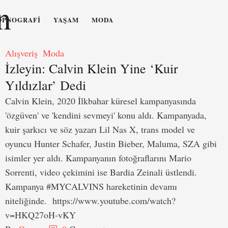
n
OPNOGRAFI
YAŞAM
MODA
Alışveriş
Moda
İzleyin: Calvin Klein Yine ‘Kuir
Yıldızlar’ Dedi
Calvin Klein, 2020 İlkbahar küresel kampanyasında
'özgüven' ve 'kendini sevmeyi' konu aldı. Kampanyada,
kuir şarkıcı ve söz yazarı Lil Nas X, trans model ve
oyuncu Hunter Schafer, Justin Bieber, Maluma, SZA gibi
isimler yer aldı. Kampanyanın fotoğraflarını Mario
Sorrenti, video çekimini ise Bardia Zeinali üstlendi.
Kampanya #MYCALVINS hareketinin devamı
niteliğinde. https://www.youtube.com/watch?
v=HKQ27oH-vKY