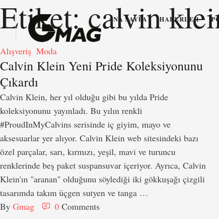
Etiket:
calvin klei
ANA SAYFA
HABERLER
P
Alışveriş
Moda
Calvin Klein Yeni Pride Koleksiyonunu
Çıkardı
Calvin Klein, her yıl olduğu gibi bu yılda Pride
koleksiyonunu yayınladı. Bu yılın renkli
#ProudInMyCalvins serisinde iç giyim, mayo ve
aksesuarlar yer alıyor. Calvin Klein web sitesindeki bazı
özel parçalar, sarı, kırmızı, yeşil, mavi ve turuncu
renklerinde beş paket suspansuvar içeriyor. Ayrıca, Calvin
Klein'ın "aranan" olduğunu söylediği iki gökkuşağı çizgili
tasarımda takım üçgen sutyen ve tanga …
By 
Gmag
0
 Comments