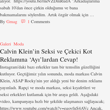
alıyor. https://youtu.be/rneVZDmRudA "Arkadaşlarıma
sabah 10'dan önce çirkin olduğumu ve bana
bakmamalarını söylerdim. Artık özgür olmak için …
By 
Gmag
1
 Comments
Galeri
Moda
Calvin Klein’in Seksi ve Çekici Kot
Reklamına ‘Ayı’lardan Cevap!
Instagram'daki bazı erkekler tam bir temsilin güzelliğini
kutluyor. Geçtiğimiz yılın sonunda, moda markası Calvin
Klein, A$AP Rocky'nin yer aldığı yeni bir denim reklamı
yayınladı. Rapçi ve moda markası, seksi kıyafetleri ve
seksi erkekleri kutlamak için bir araya geldi. Aşağıdaki
video, kampanyaya hızlı bir şekilde ulaşmanızı sağlayacak;
https://www.youtube.com/watch?v=egovfnS4AVc Ancak,