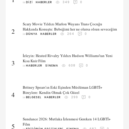
in 
DIZI
HABERLER
349
0
Scary Movie Yıldızı Marlon Wayans Trans Çocuğu
Hakkında Konuştu: Bebeğimi her ne olursa olsun seveceğim
2
in 
DÜNYA
HABERLER
264
0
İzleyin: Heated Rivalry Yıldızı Hudson Williams’tan Yeni
Kısa Kuir Film
3
in 
HABERLER
SINEMA
608
0
Britney Spears’ın Eski Eşinden Müslüman LGBTİ+
Bireylere: Kendin Olmak Çok Güzel
4
in 
BELGESEL
HABERLER
299
0
Sundance 2026: Mutlaka İzlenmesi Gereken 14 LGBTİ+
Film
5
in 
EDITÖRÜN SEÇTIKLERI
SINEMA
682
0