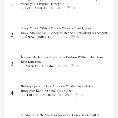
Vecna’ya En Büyük Darbeydi!
1
in 
DIZI
HABERLER
352
0
Scary Movie Yıldızı Marlon Wayans Trans Çocuğu
Hakkında Konuştu: Bebeğimi her ne olursa olsun seveceğim
2
in 
DÜNYA
HABERLER
267
0
İzleyin: Heated Rivalry Yıldızı Hudson Williams’tan Yeni
Kısa Kuir Film
3
in 
HABERLER
SINEMA
611
0
Britney Spears’ın Eski Eşinden Müslüman LGBTİ+
Bireylere: Kendin Olmak Çok Güzel
4
in 
BELGESEL
HABERLER
302
0
Sundance 2026: Mutlaka İzlenmesi Gereken 14 LGBTİ+