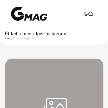
Etiket:
caner alper instagram
Ana sayfa
caner alper instagram