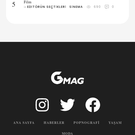
Film
5
in 
EDITÖRÜN SEÇTIKLERI
SINEMA
690
0
ANA SAYFA
HABERLER
POPNOGRAFI
YAŞAM
MODA