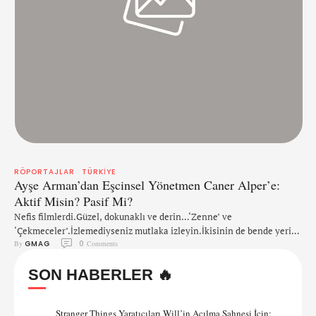
RÖPORTAJLAR
TÜRKIYE
Ayşe Arman’dan Eşcinsel Yönetmen Caner Alper’e:
Aktif Misin? Pasif Mi?
Nefis filmlerdi.Güzel, dokunaklı ve derin…‘Zenne’ ve
‘Çekmeceler’.İzlemediyseniz mutlaka izleyin.İkisinin de bende yeri
By 
GMAG
0
 Comments
ayrı.Caner Alper, eşi Mehmet Binay’yla birlikte o filmlerin senaristi
ve yönetmeni.Pek çok ödül kazandılar.‘Zenne’yle Altın Portakal’da
SON HABERLER 🔥
SİYAD En İyi Film, En İyi İlk Film ve oyunculuk ödülleriyle, dünya
festivallerinde otuzun üzerinde ödül...Şimdi de o Caner Alper -ki
aslında endüstri mühendisi ama sinemaya gönül …
Stranger Things Yaratıcıları Will’in Açılma Sahnesi İçin: