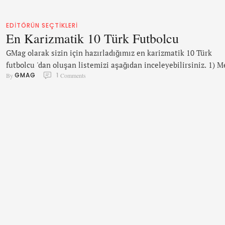
EDITÖRÜN SEÇTIKLERI
En Karizmatik 10 Türk Futbolcu
GMag olarak sizin için hazırladığımız en karizmatik 10 Türk
futbolcu 'dan oluşan listemizi aşağıdan inceleyebilirsiniz. 1) M
GMAG
1
By 
 Comments
Günok Bursasporlu genç kaleci Mert’in gözlerinde kaybolmak
isteyen? 2) Volkan Demirel Kösem Sultan’da paşa rolünü oynas
hiç kimse hayır diyemez. 3) Arda Turan Milli gururumuz! 4)
İbrahim Toraman “Esmer” dendiğinde ilk akla gelenlerden. 5)
Caner Erkin Listemizdeki iki …