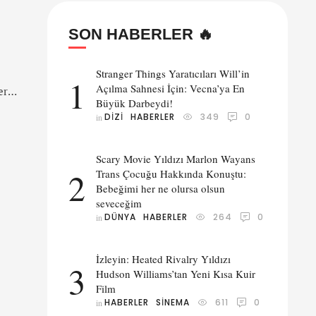
SON HABERLER 🔥
Stranger Things Yaratıcıları Will’in
1
Açılma Sahnesi İçin: Vecna’ya En
ert
Büyük Darbeydi!
DIZI
HABERLER
349
0
in 
a
Scary Movie Yıldızı Marlon Wayans
2
Trans Çocuğu Hakkında Konuştu:
Bebeğimi her ne olursa olsun
seveceğim
DÜNYA
HABERLER
264
0
in 
İzleyin: Heated Rivalry Yıldızı
3
Hudson Williams’tan Yeni Kısa Kuir
Film
HABERLER
SINEMA
611
0
in 