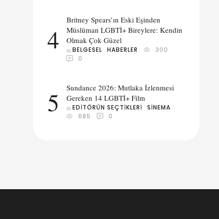
Britney Spears’ın Eski Eşinden
4
Müslüman LGBTİ+ Bireylere: Kendin
Olmak Çok Güzel
BELGESEL
HABERLER
300
in 
0
Sundance 2026: Mutlaka İzlenmesi
5
Gereken 14 LGBTİ+ Film
EDITÖRÜN SEÇTIKLERI
SINEMA
in 
685
0