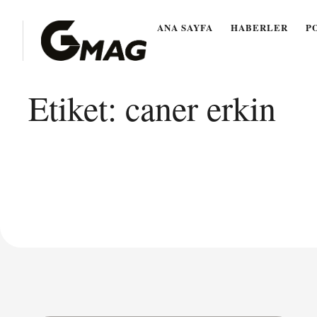
ANA SAYFA
HABERLER
P
Etiket:
caner erkin