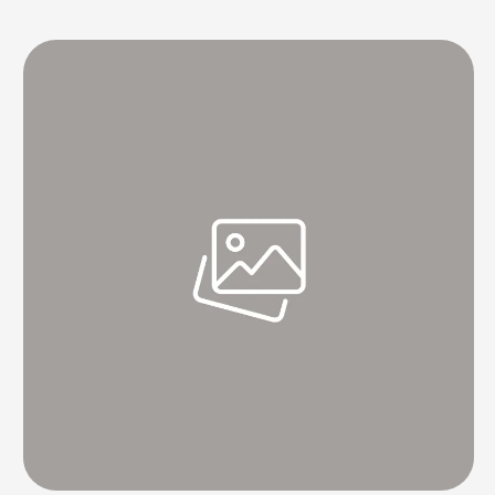
daha iyi olduğu tartışmasına başlayınca tartışma, boşanmaya kadar
gitti. Don'te ve D'Andrew Leaphart, 'Divorce Court' isimli realite
şovunun geçtiğimiz bölümünde boşandı. Cardi B hayranı …