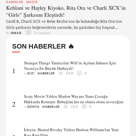
HABERLER
MÜZIK
Kehlani ve Hayley Kiyoko, Rita Ora ve Charli XCX’in
“Girls” Şarkısını Eleştirdi!
Cardi B, Charli XCX ve Bebe Rexha'nın da bulunduğu Rita Ora'nın
Girls şarkısını beğenenlerin yanında, bu şarkıdan hiç hoşnut
By 
GMAG
3
 Comments
olmayan bir kesim de mevcut. Lezbiyen sanatçı Hayley Kiyoko,
yaptığı bir açıklamasında "şarkının LGBT topluluğu için daha fazla
SON HABERLER 🔥
zarar verdiğini" öne sürerken, Kehlani şarkının "zararlı sözler"
içerdiğini söyleyerek şarkıya yanıt olarak bir açıklama yayınladı.
Şarkıda; Rita, Cardi, Charli …
Stranger Things Yaratıcıları Will’in Açılma Sahnesi İçin:
Vecna’ya En Büyük Darbeydi!
1
in 
DIZI
HABERLER
349
0
Scary Movie Yıldızı Marlon Wayans Trans Çocuğu
Hakkında Konuştu: Bebeğimi her ne olursa olsun seveceğim
2
in 
DÜNYA
HABERLER
264
0
İzleyin: Heated Rivalry Yıldızı Hudson Williams’tan Yeni
Kısa Kuir Film