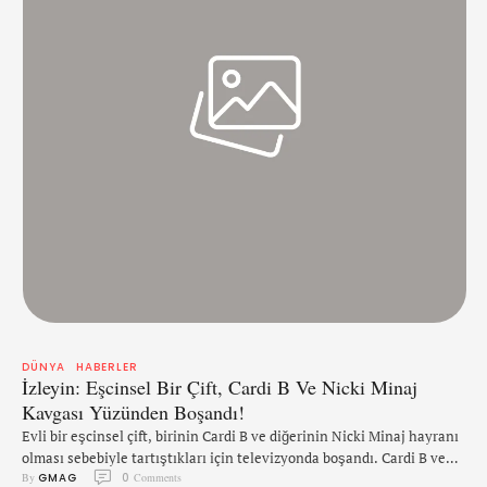
DÜNYA
HABERLER
İzleyin: Eşcinsel Bir Çift, Cardi B Ve Nicki Minaj
Kavgası Yüzünden Boşandı!
Evli bir eşcinsel çift, birinin Cardi B ve diğerinin Nicki Minaj hayranı
olması sebebiyle tartıştıkları için televizyonda boşandı. Cardi B ve
By 
GMAG
0
 Comments
Nicki Minaj, rap dünyasının iki düşman ismi. Çift, hangi rapçinin