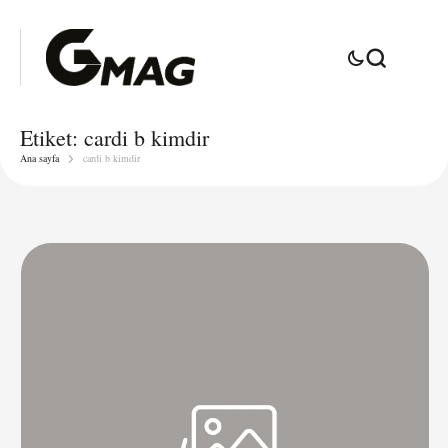
Etiket:
cardi b kimdir
Ana sayfa
cardi b kimdir