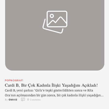
POPNOGRAFI
Cardi B, Bir Çok Kadınla İlişki Yaşadığını Açıkladı!
Cardi B, yeni şarkısı "Girls"e tepki gösterildikten sonra ve Rita
Ora'nın açılmasından bir gün sonra, bir çok kadınla ilişki yaşadığını
By 
GMAG
0
 Comments
açıkladı. Geçen hafta yayımlanan single, Ora, Cardi, Charli XCX ve
Bebe Rexha'nın cinsel fantezilerine atıfta bulunuyor. Ancak, Hayley