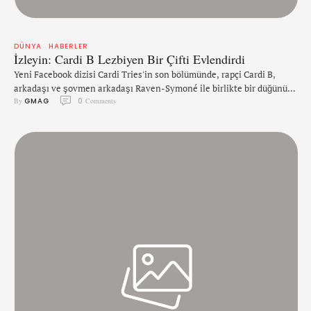
DÜNYA
HABERLER
İzleyin: Cardi B Lezbiyen Bir Çifti Evlendirdi
Yeni Facebook dizisi Cardi Tries'in son bölümünde, rapçi Cardi B,
arkadaşı ve şovmen arkadaşı Raven-Symoné ile birlikte bir düğünü
By 
GMAG
0
 Comments
yönetmeye çalışıyor. 11 Ekim Pazartesi günü Ulusal Coming Out
Günü ile aynı tarihe denk gelecek şekilde yayınlanan bölümde,
nişanlısı Brandi’nin şaşırttığı Shannon'ın sadece bir nişan partisi
olduğunu düşündüğü mükemmel bir düğün ve düğünü yöneten Cardi B
…