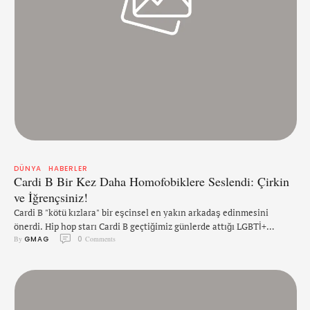
DÜNYA
HABERLER
Cardi B Bir Kez Daha Homofobiklere Seslendi: Çirkin
ve İğrençsiniz!
Cardi B "kötü kızlara" bir eşcinsel en yakın arkadaş edinmesini
önerdi. Hip hop starı Cardi B geçtiğimiz günlerde attığı LGBTİ+
By 
GMAG
0
 Comments
destekçisi tweet ile homofobiklere "sadece çirkinler" dedi.
https://twitter.com/iamcardib/status/1478356351692726274?s=21
"Her kötü kızın bir eşcinsel en yakın arkadaşı ya da en yakın eşcinsel
kuzeni olmalı." Diyen Grammy Ödüllü rapçi, tweetini "Eğer
homofobikseniz sadece iğrençsiniz." Diyerek sonlandırdı. Cardi …