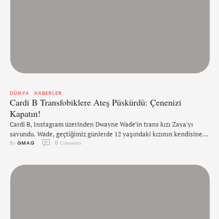
DÜNYA
HABERLER
Cardi B Transfobiklere Ateş Püskürdü: Çenenizi
Kapatın!
Cardi B, Instagram üzerinden Dwayne Wade'in trans kızı Zaya'yı
savundu. Wade, geçtiğimiz günlerde 12 yaşındaki kızının kendisine
By 
GMAG
0
 Comments
ve eşine trans olarak açıldığını söyleyerek kızına doğru zamirlerle
hitap edilmesini istedi. Her ne kadar Wade ve eşi Gabrielle Union
çocuklarının isteğine saygı duymuş olsa da çift, doğal olarak bazı
transfobiklerin hedefi oldu. Cardi B, bu tür klavye …