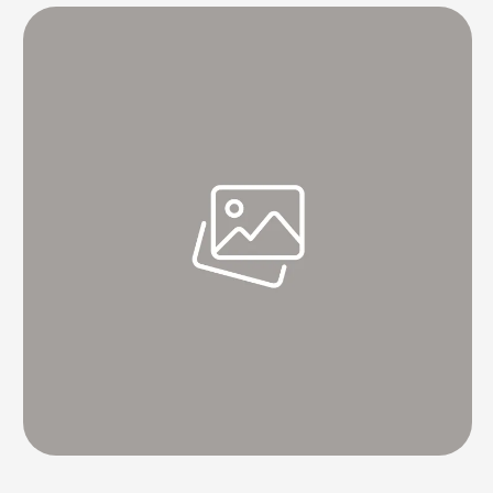
Kiyoko da dahil olmak üzere LGBT müzisyenlerin birçoğu, şarkıyı
"LGBT topluluğu için iyi olmaktan daha fazla zarar verdiği" gerekçesi
…