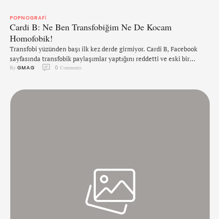
POPNOGRAFI
Cardi B: Ne Ben Transfobiğim Ne De Kocam
Homofobik!
Transfobi yüzünden başı ilk kez derde girmiyor. Cardi B, Facebook
sayfasında transfobik paylaşımlar yaptığını reddetti ve eski bir
By 
GMAG
0
 Comments
çalışanını suçladı. %CODE1% Twitter'ında açıklama yapan Cardi B,
paylaşımları yapan kişinin eski bir çalışanı olduğunu ve
paylaşımların yapıldığı Facebook sayfasına tek erişimi olan kişinin o
olduğunu söyledi. Bu tweetin ardından Facebook sayfasındaki
paylaşım silindi. Daha önce bir …