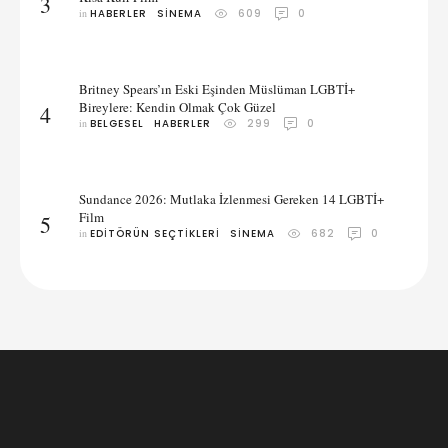
3
in 
HABERLER
SINEMA
609
0
Britney Spears’ın Eski Eşinden Müslüman LGBTİ+
Bireylere: Kendin Olmak Çok Güzel
4
in 
BELGESEL
HABERLER
299
0
Sundance 2026: Mutlaka İzlenmesi Gereken 14 LGBTİ+
Film
5
in 
EDITÖRÜN SEÇTIKLERI
SINEMA
682
0