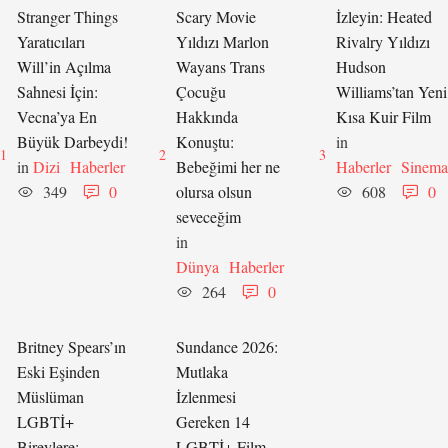
Stranger Things
Scary Movie
İzleyin: Heated
Yaratıcıları
Yıldızı Marlon
Rivalry Yıldızı
Will’in Açılma
Wayans Trans
Hudson
Sahnesi İçin:
Çocuğu
Williams’tan Yeni
Vecna’ya En
Hakkında
Kısa Kuir Film
Büyük Darbeydi!
Konuştu:
in 
1
2
3
in 
Dizi
Haberler
Bebeğimi her ne
Haberler
Sinema
349
0
olursa olsun
608
0
seveceğim
in 
Dünya
Haberler
264
0
Britney Spears’ın
Sundance 2026:
Eski Eşinden
Mutlaka
Müslüman
İzlenmesi
LGBTİ+
Gereken 14
Bireylere:
LGBTİ+ Film