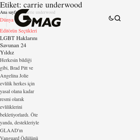
Etiket:
carrie underwood
Ana sayfa
carrie underwood
Dünya
Editörün Seçtikleri
LGBT Haklarını
Savunan 24
Yıldız
Herkesin bildiği
gibi, Brad Pitt ve
Angelina Jolie
evlilik herkes için
yasal olana kadar
resmi olarak
evliliklerini
bekletiyorlardı. Öte
yanda, destekleriyle
GLAAD'ın
Vanguard Ödülünü