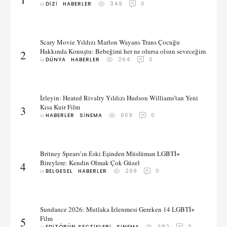
in 
DIZI
HABERLER
349
0
Scary Movie Yıldızı Marlon Wayans Trans Çocuğu
Hakkında Konuştu: Bebeğimi her ne olursa olsun seveceğim
2
in 
DÜNYA
HABERLER
264
0
İzleyin: Heated Rivalry Yıldızı Hudson Williams’tan Yeni
Kısa Kuir Film
3
in 
HABERLER
SINEMA
609
0
Britney Spears’ın Eski Eşinden Müslüman LGBTİ+
Bireylere: Kendin Olmak Çok Güzel
4
in 
BELGESEL
HABERLER
299
0
Sundance 2026: Mutlaka İzlenmesi Gereken 14 LGBTİ+
Film
5
in 
EDITÖRÜN SEÇTIKLERI
SINEMA
682
0