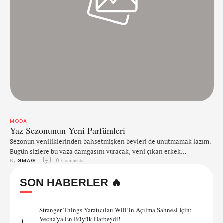
MODA
Yaz Sezonunun Yeni Parfümleri
Sezonun yeniliklerinden bahsetmişken beyleri de unutmamak lazım.
Bugün sizlere bu yaza damgasını vuracak, yeni çıkan erkek
By 
GMAG
0
 Comments
parfümlerinden bahsetmek istiyoruz. Gelin keşfetmek için galeriye
birlikte göz atalım!
SON HABERLER 🔥
Stranger Things Yaratıcıları Will’in Açılma Sahnesi İçin:
Vecna’ya En Büyük Darbeydi!
1