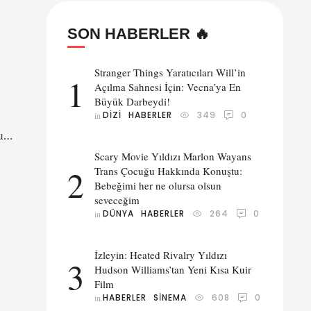
SON HABERLER 🔥
Stranger Things Yaratıcıları Will’in
1
Açılma Sahnesi İçin: Vecna’ya En
Büyük Darbeydi!
DIZI
HABERLER
349
0
in 
u
Scary Movie Yıldızı Marlon Wayans
ı
2
Trans Çocuğu Hakkında Konuştu:
Bebeğimi her ne olursa olsun
seveceğim
DÜNYA
HABERLER
264
0
in 
İzleyin: Heated Rivalry Yıldızı
3
Hudson Williams’tan Yeni Kısa Kuir
Film
HABERLER
SINEMA
608
0
in 