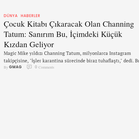
DÜNYA
HABERLER
Çocuk Kitabı Çıkaracak Olan Channing
Tatum: Sanırım Bu, İçimdeki Küçük
Kızdan Geliyor
Magic Mike yıldızı Channing Tatum, milyonlarca Instagram
takipçisine, "İşler karantina sürecinde biraz tuhaflaştı," dedi. B
GMAG
0
By 
 Comments
yıl 40 yaşına giren oyuncu, The One and Only Sparkella isimli
resimli bir çocuk kitabı çıkaracak. Tatum, bu kitabın aslında alt
yaşındaki kızı Everly'nin "yanlışlıkla" odaya kilitlenmesinden
geldiğini söyledi. Tatum, sosyal medya hesabında paylaştığı
gönderide, "Küçük kızım için yarattığım şey …