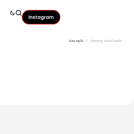
Instagram
Ana sayfa
channing tatum kimdir