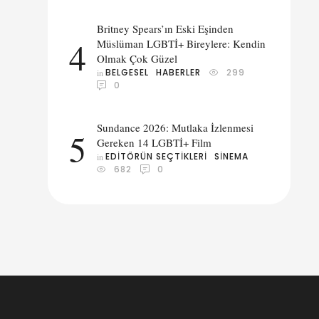
Britney Spears’ın Eski Eşinden
4
Müslüman LGBTİ+ Bireylere: Kendin
Olmak Çok Güzel
BELGESEL
HABERLER
299
in 
0
Sundance 2026: Mutlaka İzlenmesi
5
Gereken 14 LGBTİ+ Film
EDITÖRÜN SEÇTIKLERI
SINEMA
in 
682
0