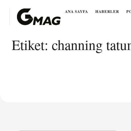
ANA SAYFA
HABERLER
P
Etiket:
channing tatu