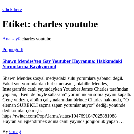
Click here
Etiket:
charles youtube
Ana sayfa
charles youtube
Popnografi
Shawn Mendes’ten Gay Youtuber Hayranına: Hakkımdaki
Yorumlarına Bayılıyorum!
Shawn Mendes sosyal medyadaki sulu yorumlara yabancı değil.
Fakat son yorumlardan biri sınırı aşmış olabilir. Mendes,
Instagram'da canlı yayındayken Youtuber James Charles tarafından
yapılan, "Beni de böyle sallasana" yorumundan sonra yayını kapattı.
Genç yıldızın, albüm çalışmalarından birinde Charles hakkında, "O
eleman SÜREKLİ saçma sapan yorumlar atıyor" dediği yönünde
dedikodular çıkmıştı.
https://twitter.com/PopAlarms/status/1047691047025881088
Hayranları eğlendirmek adına canlı yayında jonglörlük yapan …
By
Gmag