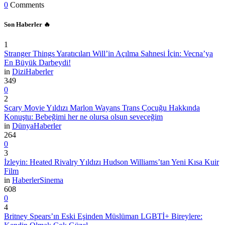
0
Comments
Son Haberler 🔥
1
Stranger Things Yaratıcıları Will’in Açılma Sahnesi İçin: Vecna’ya
En Büyük Darbeydi!
in
Dizi
Haberler
349
0
2
Scary Movie Yıldızı Marlon Wayans Trans Çocuğu Hakkında
Konuştu: Bebeğimi her ne olursa olsun seveceğim
in
Dünya
Haberler
264
0
3
İzleyin: Heated Rivalry Yıldızı Hudson Williams’tan Yeni Kısa Kuir
Film
in
Haberler
Sinema
608
0
4
Britney Spears’ın Eski Eşinden Müslüman LGBTİ+ Bireylere: