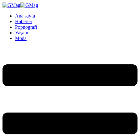
Ana sayfa
Haberler
Popnografi
Yaşam
Moda