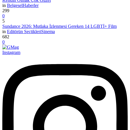
Kendin Olmak Çok Güzel
in
Belgesel
Haberler
299
0
5
Sundance 2026: Mutlaka İzlenmesi Gereken 14 LGBTİ+ Film
in
Editörün Seçtikleri
Sinema
682
0
Instagram