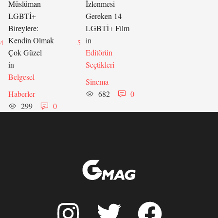
Müslüman
İzlenmesi
LGBTİ+
Gereken 14
Bireylere:
LGBTİ+ Film
Kendin Olmak
in 
4
5
Çok Güzel
Editörün 
in 
Seçtikleri
Belgesel
Sinema
Haberler
682
0
299
0