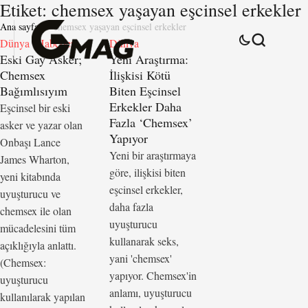
Etiket:
chemsex yaşayan eşcinsel erkekler
Ana sayfa
chemsex yaşayan eşcinsel erkekler
Dünya
Haberler
Dünya
Eski Gay Asker;
Yeni Araştırma:
Chemsex
İlişkisi Kötü
Bağımlısıyım
Biten Eşcinsel
Erkekler Daha
Eşcinsel bir eski
Fazla ‘Chemsex’
asker ve yazar olan
Yapıyor
Onbaşı Lance
Yeni bir araştırmaya
James Wharton,
göre, ilişkisi biten
yeni kitabında
eşcinsel erkekler,
uyuşturucu ve
daha fazla
chemsex ile olan
uyuşturucu
mücadelesini tüm
kullanarak seks,
açıklığıyla anlattı.
yani 'chemsex'
(Chemsex:
yapıyor. Chemsex'in
uyuşturucu
anlamı, uyuşturucu
kullanılarak yapılan