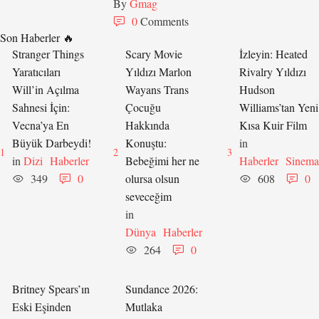
By 
Gmag
0
 Comments
Son Haberler 🔥
Stranger Things
Scary Movie
İzleyin: Heated
Yaratıcıları
Yıldızı Marlon
Rivalry Yıldızı
Will’in Açılma
Wayans Trans
Hudson
Sahnesi İçin:
Çocuğu
Williams’tan Yeni
Vecna’ya En
Hakkında
Kısa Kuir Film
Büyük Darbeydi!
Konuştu:
in 
1
2
3
in 
Dizi
Haberler
Bebeğimi her ne
Haberler
Sinema
349
0
olursa olsun
608
0
seveceğim
in 
Dünya
Haberler
264
0
Britney Spears’ın
Sundance 2026:
Eski Eşinden
Mutlaka