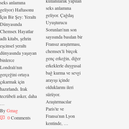
kullanılarak yapılan
seks anlamına
seks anlamına
geliyor) Haftasonu
geliyor. Çağdaş
İçin Bir Şey: Yeraltı
Uyuşturucu
Dünyasında
Sorunları'nın son
Chemsex Hayatlar
sayısında basılan bir
adlı kitabı, şehrin
Fransız araştırması,
eşcinsel yeraltı
chemsex'li birçok
dünyasında yaşayan
genç erkeğin, diğer
binlerce
erkeklerle duygusal
Londralı'nın
bağ kurma ve sevgi
gerçeğini ortaya
arayışı içinde
çıkarmak için
olduklarını ileri
hazırlandı. Irak
sürüyor.
tecrübeli asker, daha
Araştırmacılar
…
Paris'te ve
By 
Gmag
Fransa'nın Lyon
0
 Comments
kentinde, …