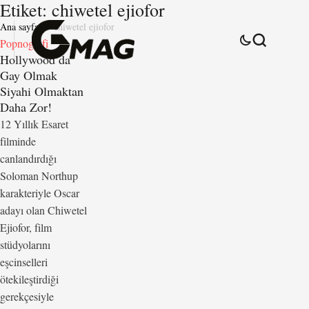
Etiket:
chiwetel ejiofor
Ana sayfa
chiwetel ejiofor
Popnografi
Hollywood’da
Gay Olmak
Siyahi Olmaktan
Daha Zor!
12 Yıllık Esaret
filminde
canlandırdığı
Soloman Northup
karakteriyle Oscar
adayı olan Chiwetel
Ejiofor, film
stüdyolarını
eşcinselleri
ötekileştirdiği
gerekçesiyle