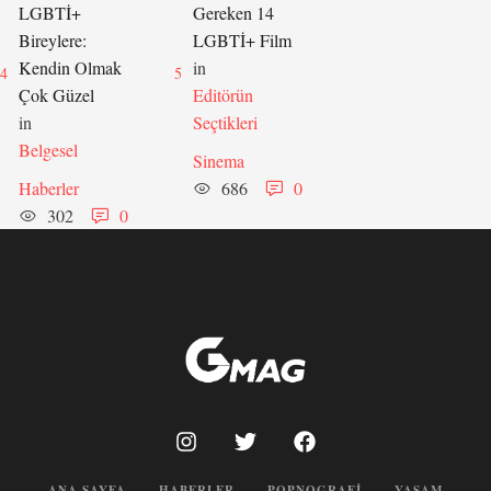
LGBTİ+
Gereken 14
Bireylere:
LGBTİ+ Film
Kendin Olmak
in 
4
5
Çok Güzel
Editörün 
in 
Seçtikleri
Belgesel
Sinema
Haberler
686
0
302
0
ANA SAYFA
HABERLER
POPNOGRAFI
YAŞAM