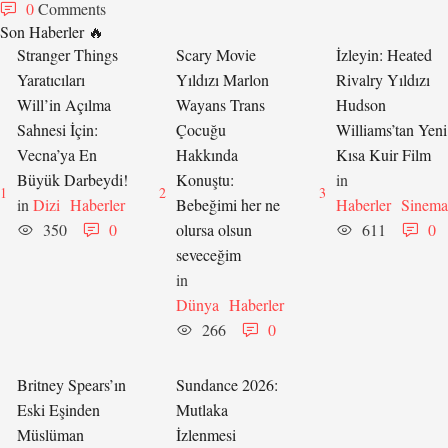
0
 Comments
Son Haberler 🔥
Stranger Things
Scary Movie
İzleyin: Heated
Yaratıcıları
Yıldızı Marlon
Rivalry Yıldızı
Will’in Açılma
Wayans Trans
Hudson
Sahnesi İçin:
Çocuğu
Williams’tan Yeni
Vecna’ya En
Hakkında
Kısa Kuir Film
Büyük Darbeydi!
Konuştu:
in 
1
2
3
in 
Dizi
Haberler
Bebeğimi her ne
Haberler
Sinema
350
0
olursa olsun
611
0
seveceğim
in 
Dünya
Haberler
266
0
Britney Spears’ın
Sundance 2026:
Eski Eşinden
Mutlaka
Müslüman
İzlenmesi