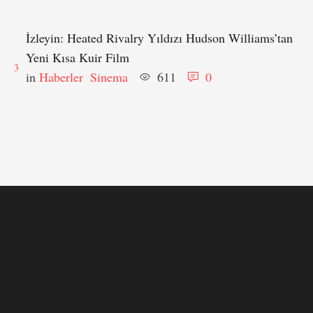
İzleyin: Heated Rivalry Yıldızı Hudson Williams’tan
Yeni Kısa Kuir Film
3
in 
Haberler
Sinema
611
0