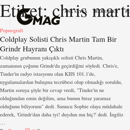
Etiket:
chris marti
ANA SAYFA
HABERLER
P
Popnografi
Coldplay Solisti Chris Martin Tam Bir
Grindr Hayranı Çıktı
Coldplay grubunun yakışıklı solisti Chris Martin,
zamanının çoğunu Grindr'da geçirdiğini söyledi. Chris'e,
Tinder'in radyo istasyonu olan KIIS 101.1'de,
uygulamalardan buluşma tecrübesi olup olmadığı soruldu,
Martin soruya şöyle bir cevap verdi, "Tinder'in ne
olduğundan emin değilim, ama bunun biraz yaramaz
olduğunu biliyorum" dedi. Sunucu Sophie olaya müdahale
ederek, 'Grindr'dan daha iyi! duydun mu hiç?' dedi. İngiliz
…