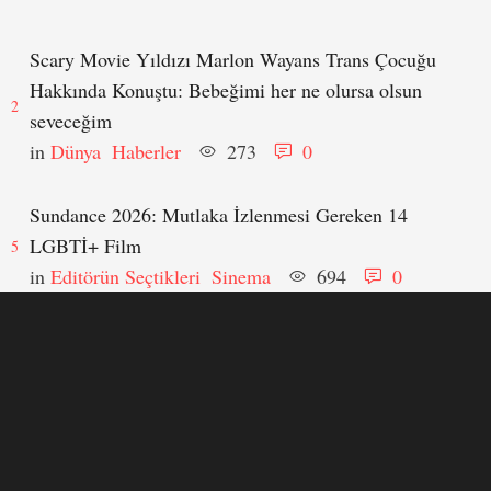
Scary Movie Yıldızı Marlon Wayans Trans Çocuğu
Hakkında Konuştu: Bebeğimi her ne olursa olsun
2
seveceğim
in 
Dünya
Haberler
273
0
Sundance 2026: Mutlaka İzlenmesi Gereken 14
LGBTİ+ Film
5
in 
Editörün Seçtikleri
Sinema
694
0