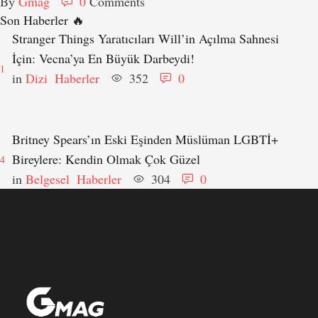
By 
Gmag
0
 Comments
Son Haberler 🔥
Stranger Things Yaratıcıları Will’in Açılma Sahnesi
İçin: Vecna’ya En Büyük Darbeydi!
1
in 
Dizi
Haberler
352
0
Britney Spears’ın Eski Eşinden Müslüman LGBTİ+
Bireylere: Kendin Olmak Çok Güzel
4
in 
Belgesel
Haberler
304
0