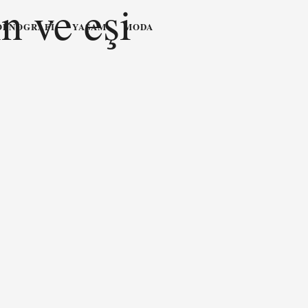
n ve eşi
OPNOGRAFI
YAŞAM
MODA