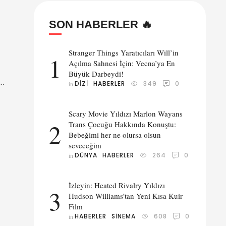
SON HABERLER 🔥
Stranger Things Yaratıcıları Will’in
1
Açılma Sahnesi İçin: Vecna’ya En
Büyük Darbeydi!
DIZI
HABERLER
349
0
in 
Scary Movie Yıldızı Marlon Wayans
yan
2
Trans Çocuğu Hakkında Konuştu:
Bebeğimi her ne olursa olsun
seveceğim
DÜNYA
HABERLER
264
0
in 
İzleyin: Heated Rivalry Yıldızı
3
Hudson Williams’tan Yeni Kısa Kuir
Film
HABERLER
SINEMA
608
0
in 