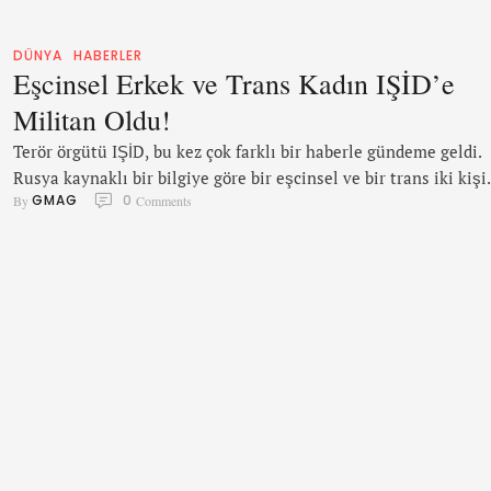
DÜNYA
HABERLER
Eşcinsel Erkek ve Trans Kadın IŞİD’e
Militan Oldu!
Terör örgütü IŞİD, bu kez çok farklı bir haberle gündeme geldi.
Rusya kaynaklı bir bilgiye göre bir eşcinsel ve bir trans iki kişi
GMAG
0
By 
 Comments
IŞİD’e katıldı. Rusya’da, bir gay ve bir trans kadının Suriye’ye
giderek eşcinselleri çatıdan atıp öldüren IŞİD’e katıldığı ileri
sürüldü. Rusya Federasyonu’na bağlı Kamçatka Krayı’nda yaşa
Alexei T. adlı eşcinsel genç ve Viktoria …