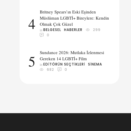
Britney Spears’ın Eski Eşinden
4
Müslüman LGBTİ+ Bireylere: Kendin
Olmak Çok Güzel
BELGESEL
HABERLER
299
in 
0
Sundance 2026: Mutlaka İzlenmesi
5
Gereken 14 LGBTİ+ Film
EDITÖRÜN SEÇTIKLERI
SINEMA
in 
682
0