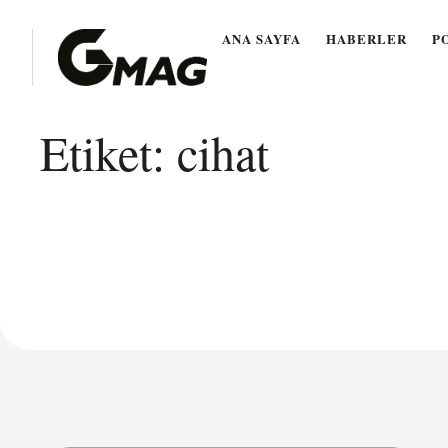
ANA SAYFA
HABERLER
P
Etiket:
cihat