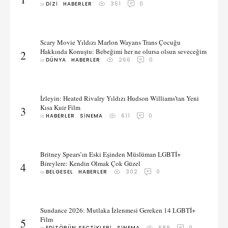
in 
DIZI
HABERLER
351
0
Scary Movie Yıldızı Marlon Wayans Trans Çocuğu
Hakkında Konuştu: Bebeğimi her ne olursa olsun seveceğim
2
in 
DÜNYA
HABERLER
266
0
İzleyin: Heated Rivalry Yıldızı Hudson Williams’tan Yeni
Kısa Kuir Film
3
in 
HABERLER
SINEMA
611
0
Britney Spears’ın Eski Eşinden Müslüman LGBTİ+
Bireylere: Kendin Olmak Çok Güzel
4
in 
BELGESEL
HABERLER
302
0
Sundance 2026: Mutlaka İzlenmesi Gereken 14 LGBTİ+
Film
5
in 
EDITÖRÜN SEÇTIKLERI
SINEMA
689
0