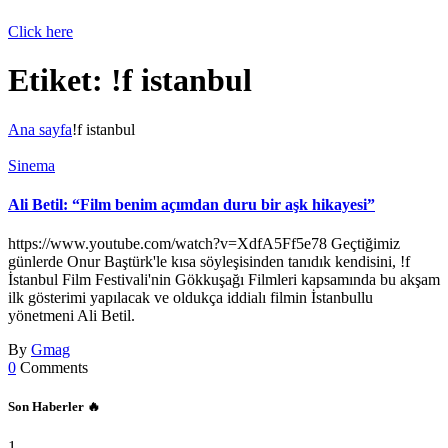
Click here
Etiket:
!f istanbul
Ana sayfa
!f istanbul
Sinema
Ali Betil: “Film benim açımdan duru bir aşk hikayesi”
https://www.youtube.com/watch?v=XdfA5Ff5e78 Geçtiğimiz
günlerde Onur Baştürk'le kısa söyleşisinden tanıdık kendisini, !f
İstanbul Film Festivali'nin Gökkuşağı Filmleri kapsamında bu akşam
ilk gösterimi yapılacak ve oldukça iddialı filmin İstanbullu
yönetmeni Ali Betil.
By
Gmag
0
Comments
Son Haberler 🔥
1