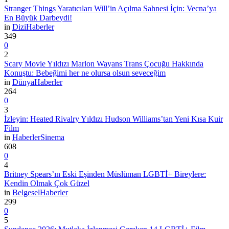
Stranger Things Yaratıcıları Will’in Açılma Sahnesi İçin: Vecna’ya
En Büyük Darbeydi!
in
Dizi
Haberler
349
0
2
Scary Movie Yıldızı Marlon Wayans Trans Çocuğu Hakkında
Konuştu: Bebeğimi her ne olursa olsun seveceğim
in
Dünya
Haberler
264
0
3
İzleyin: Heated Rivalry Yıldızı Hudson Williams’tan Yeni Kısa Kuir
Film
in
Haberler
Sinema
608
0
4
Britney Spears’ın Eski Eşinden Müslüman LGBTİ+ Bireylere:
Kendin Olmak Çok Güzel
in
Belgesel
Haberler
299
0
5