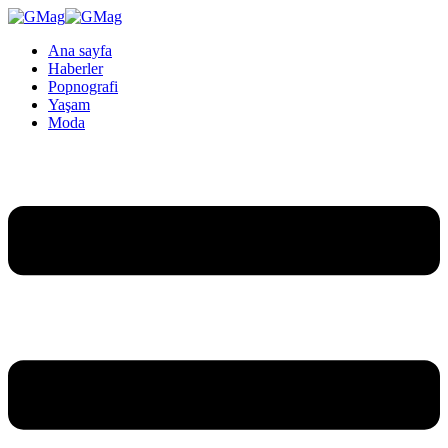
Ana sayfa
Haberler
Popnografi
Yaşam
Moda