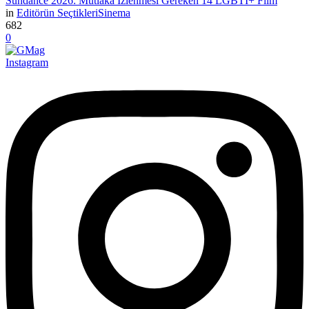
Sundance 2026: Mutlaka İzlenmesi Gereken 14 LGBTİ+ Film
in
Editörün Seçtikleri
Sinema
682
0
Instagram