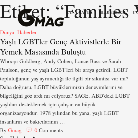
Etiket:
“Families
ANA SAYFA
HABERLER
P
Dünya
Haberler
Yaşlı LGBTler Genç Aktivistlerle Bir
Yemek Masasında Buluştu
Whoopi Goldberg, Andy Cohen, Lance Bass ve Sarah
Paulson, genç ve yaşlı LGBT'leri bir araya getirdi. LGBT
topluluğunun yaş ayrımcılığı ile ilgili bir sıkıntısı var mı?
Daha doğrusu, LGBT büyüklerimizin deneyimlerini ve
bilgeliğini göz ardı mı ediyoruz? SAGE, ABD'deki LGBT
yaşlıları desteklemek için çalışan en büyük
organizasyondur. 1978 yılından bu yana, yaşlı LGBT
insanların ve bakıcılarının …
By 
Gmag
0
 Comments