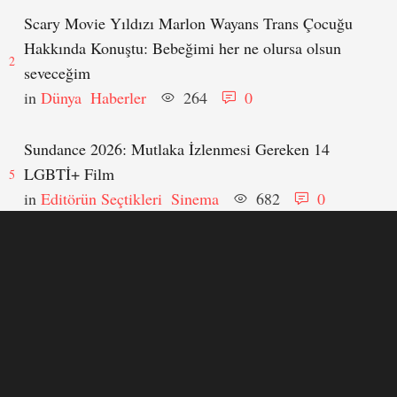
Scary Movie Yıldızı Marlon Wayans Trans Çocuğu
Hakkında Konuştu: Bebeğimi her ne olursa olsun
2
seveceğim
in 
Dünya
Haberler
264
0
Sundance 2026: Mutlaka İzlenmesi Gereken 14
LGBTİ+ Film
5
in 
Editörün Seçtikleri
Sinema
682
0