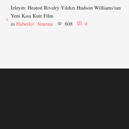
İzleyin: Heated Rivalry Yıldızı Hudson Williams’tan
Yeni Kısa Kuir Film
3
in 
Haberler
Sinema
608
0