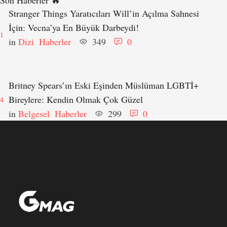
Son Haberler 🔥
Stranger Things Yaratıcıları Will’in Açılma Sahnesi
İçin: Vecna’ya En Büyük Darbeydi!
1
in 
Dizi
Haberler
349
0
Britney Spears’ın Eski Eşinden Müslüman LGBTİ+
Bireylere: Kendin Olmak Çok Güzel
4
in 
Belgesel
Haberler
299
0