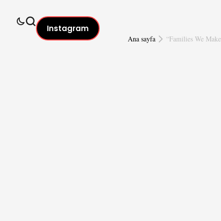
Instagram
Ana sayfa
“Families We Make