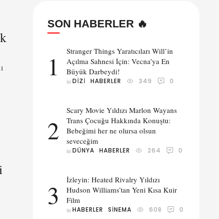
SON HABERLER 🔥
lk
Stranger Things Yaratıcıları Will’in
1
Açılma Sahnesi İçin: Vecna’ya En
ı
Büyük Darbeydi!
DIZI
HABERLER
349
0
in 
 kız
Scary Movie Yıldızı Marlon Wayans
2
Trans Çocuğu Hakkında Konuştu:
e
Bebeğimi her ne olursa olsun
seveceğim
DÜNYA
HABERLER
264
0
in 
i
İzleyin: Heated Rivalry Yıldızı
3
Hudson Williams’tan Yeni Kısa Kuir
Film
HABERLER
SINEMA
608
0
in 