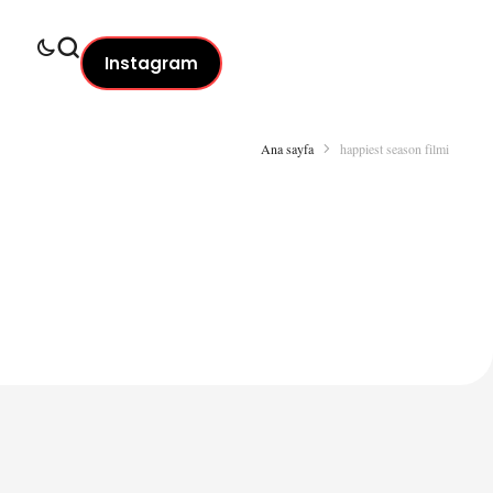
Instagram
Ana sayfa
happiest season filmi