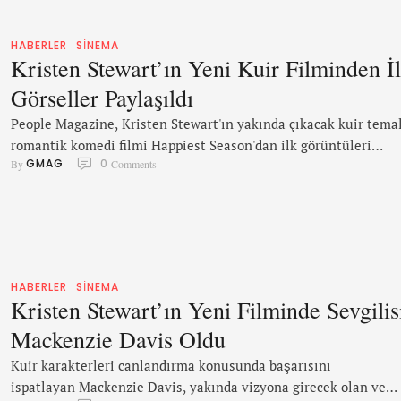
HABERLER
SINEMA
Kristen Stewart’ın Yeni Kuir Filminden İ
Görseller Paylaşıldı
People Magazine, Kristen Stewart'ın yakında çıkacak kuir temal
romantik komedi filmi Happiest Season'dan ilk görüntüleri
GMAG
0
By 
 Comments
yayınladı. Happiest Season, Abby (Stewart) isimli bir karakterin
arkadaşı Harper'a (Mackanzie Davis) evlenme teklifi etme
planlarını ve hikayesini konu alıyor. Abby, Harper'ın geleneksel
yılbaşı partisine katıldığında, sevgilisinin muhafazakar ailesin
tam olarak eşcinsel olarak açılmadığını görüyor. Filmde ayrıca
Mary Steenburgen …
HABERLER
SINEMA
Kristen Stewart’ın Yeni Filminde Sevgilis
Mackenzie Davis Oldu
Kuir karakterleri canlandırma konusunda başarısını
ispatlayan Mackenzie Davis, yakında vizyona girecek olan ve