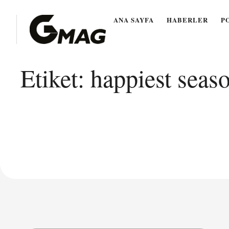
ANA SAYFA
HABERLER
P
Etiket:
happiest seaso