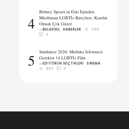
Britney Spears’ın Eski Eşinden
tta
4
Müslüman LGBTİ+ Bireylere: Kendin
ar
Olmak Çok Güzel
BELGESEL
HABERLER
299
in 
0
Sundance 2026: Mutlaka İzlenmesi
5
Gereken 14 LGBTİ+ Film
EDITÖRÜN SEÇTIKLERI
SINEMA
in 
682
0